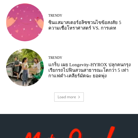
TRENDY
ซินแสมาสเตอร์อลิซชวนไขข้อสงสัย 5
ความเชื่อโหราศาสตร์ VS. การเดท
TRENDY
แกร็บ เผย Longevity-HYROX ปลุกคนกรุง
เรียกรถไปฟินสวนสาธารณะโตกว่า 5 เท่า
กาแฟดำ-เคลียร์มัตฉะ ยอดพุ่ง
Load more