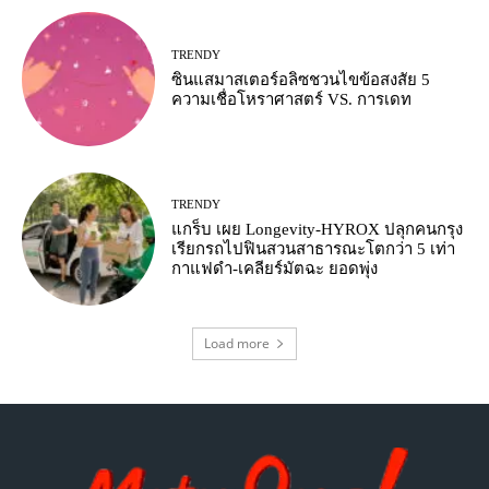
TRENDY
ซินแสมาสเตอร์อลิซชวนไขข้อสงสัย 5
ความเชื่อโหราศาสตร์ VS. การเดท
TRENDY
แกร็บ เผย Longevity-HYROX ปลุกคนกรุง
เรียกรถไปฟินสวนสาธารณะโตกว่า 5 เท่า
กาแฟดำ-เคลียร์มัตฉะ ยอดพุ่ง
Load more