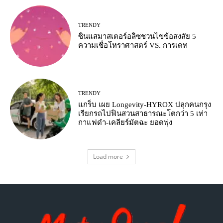
TRENDY
ซินแสมาสเตอร์อลิซชวนไขข้อสงสัย 5
ความเชื่อโหราศาสตร์ VS. การเดท
TRENDY
แกร็บ เผย Longevity-HYROX ปลุกคนกรุง
เรียกรถไปฟินสวนสาธารณะโตกว่า 5 เท่า
กาแฟดำ-เคลียร์มัตฉะ ยอดพุ่ง
Load more