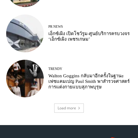
PR NEWS
เอ็กซ์เผิง เปิดโชว์รูม-ศูนย์บริการครบวงจร
‘เอ็กซ์เผิง เพชรเกษม’
TRENDY
Walton Goggins กลับมาอีกครั้งในฐานะ
เฟซแคมเปญ Paul Smith พาสำรวจศาสตร์
การแต่งกายแบบสุภาพบุรุษ
Load more