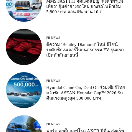
MMS FAST FIT จัดแคมเปญ ‘สิงหาพาแม่
เที่ยว’ คุ้มค่ายางรถใหม่ ยางรถไฟฟ้าเริ่ม
5,800 บาท ผ่อน 0% นาน 10 ด.
PR NEWS
ตีความ ‘Bentley Diamond’ ใหม่ ดีไซน์
ระดับซิกเนเจอร์ในยนตรกรรม EV รุ่นแรก
เปิดตัวกันยายนนี้
PR NEWS
Hyundai Game On, Deal On ร่วมเชียร์ไทย
คว้าชัย ASEAN Hyundai Cup™ 2026 รับ
ดีลแรงลดสูงสุด 500,000 บาท
PR NEWS
ฟอร์ด ลุยศึกออฟโรด AXCR ปีที่ 4 ส่งแร็พ