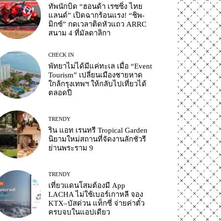
ทัพนักบิด “ฮอนด้า เรซซิ่ง ไทย
แลนด์” เปิดฉากร้อนแรง! “ชิพ-
มิกซ์” กดเวลาติดหัวแถว ARRC
สนาม 4 ที่มัลดาลิกา
CHECK IN
พัทยาไม่ได้มีแค่ทะเล เมื่อ “Event
Tourism” เปลี่ยนเมืองชายหาด
ใกล้กรุงเทพฯ ให้กลับไปเที่ยวได้
ตลอดปี
TRENDY
ริน แอท เรนทรี Tropical Garden
นิยามใหม่สถานที่จัดงานลักชัวรี
ย่านพระราม 9
TRENDY
เที่ยวแดนโสมต้องมี App
LACHA ไม่ใช้เบอร์เกาหลี จอง
KTX–บัสด่วน แท็กซี่ จ่ายค่าตั๋ว
ครบจบในแอปเดียว