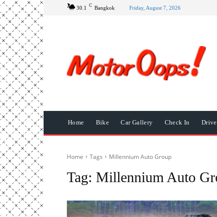
C
30.1
Bangkok
Friday, August 7, 2026
Home
Bike
Car Gallery
Check In
Driv
Home
Tags
Millennium Auto Group
Tag:
Millennium Auto Gr