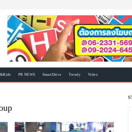
e&Ride
PR NEWS
SmartDrive
Trendy
Video
S
oup