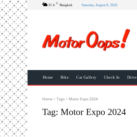
C
31.4
Bangkok
Saturday, August 8, 2026
Home
Bike
Car Gallery
Check In
Driv
Home
Tags
Motor Expo 2024
Tag:
Motor Expo 2024