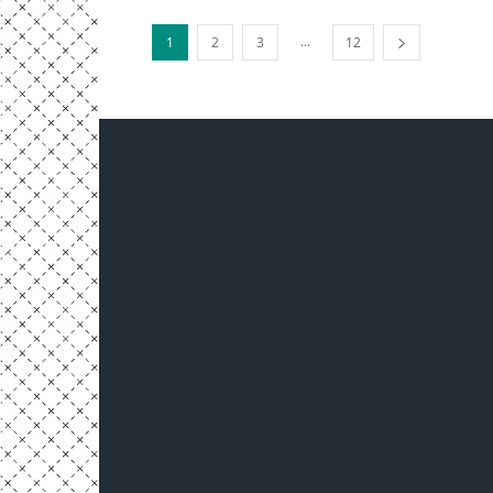
...
1
2
3
12