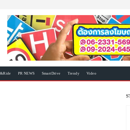
e&Ride
PR NEWS
SmartDrive
Trendy
Video
S