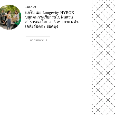
TRENDY
แกร็บ เผย Longevity-HYROX
ปลุกคนกรุงเรียกรถไปฟินสวน
สาธารณะโตกว่า 5 เท่า กาแฟดำ-
เคลียร์มัตฉะ ยอดพุ่ง
Load more