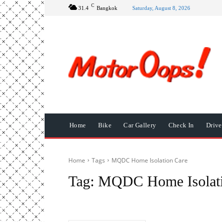
C
31.4
Bangkok
Saturday, August 8, 2026
Home
Bike
Car Gallery
Check In
Driv
Home
Tags
MQDC Home Isolation Care
Tag:
MQDC Home Isolati