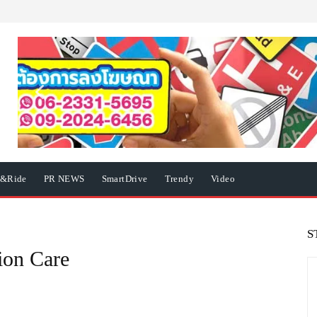
e&Ride
PR NEWS
SmartDrive
Trendy
Video
S
on Care