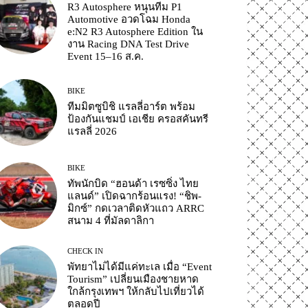
R3 Autosphere หนุนทีม P1
Automotive อวดโฉม Honda
e:N2 R3 Autosphere Edition ใน
งาน Racing DNA Test Drive
Event 15–16 ส.ค.
BIKE
ทีมมิตซูบิชิ แรลลี่อาร์ต พร้อม
ป้องกันแชมป์ เอเชีย ครอสคันทรี
แรลลี่ 2026
BIKE
ทัพนักบิด “ฮอนด้า เรซซิ่ง ไทย
แลนด์” เปิดฉากร้อนแรง! “ชิพ-
มิกซ์” กดเวลาติดหัวแถว ARRC
สนาม 4 ที่มัลดาลิกา
CHECK IN
พัทยาไม่ได้มีแค่ทะเล เมื่อ “Event
Tourism” เปลี่ยนเมืองชายหาด
ใกล้กรุงเทพฯ ให้กลับไปเที่ยวได้
ตลอดปี