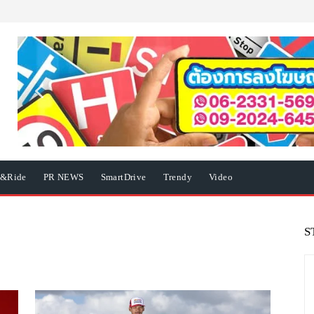
e&Ride
PR NEWS
SmartDrive
Trendy
Video
S