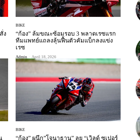
BIKE
ั่ง
“ก้อง” ล้มขณะซ้อมรอบ 3 พลาดเรซแรก
ทีมแพทย์แถลงลุ้นฟื้นตัวคัมแบ็กลงแข่ง
เรซ
Admin
-
April 18, 2026
BIKE
น
“ก้อง” ผนึก”โจนาธาน” ลุย “เวิลด์ ซูเปอร์