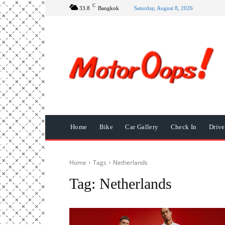
C
33.8
Bangkok
Saturday, August 8, 2026
Home
Bike
Car Gallery
Check In
Driv
Home
Tags
Netherlands
Tag:
Netherlands