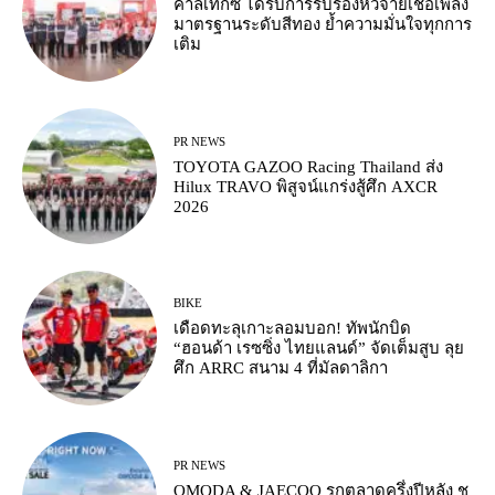
คาลเท็กซ์ ได้รับการรับรองหัวจ่ายเชื้อเพลิง
มาตรฐานระดับสีทอง ย้ำความมั่นใจทุกการ
เติม
PR NEWS
TOYOTA GAZOO Racing Thailand ส่ง
Hilux TRAVO พิสูจน์แกร่งสู้ศึก AXCR
2026
BIKE
เดือดทะลุเกาะลอมบอก! ทัพนักบิด
“ฮอนด้า เรซซิ่ง ไทยแลนด์” จัดเต็มสูบ ลุย
ศึก ARRC สนาม 4 ที่มัลดาลิกา
PR NEWS
OMODA & JAECOO รุกตลาดครึ่งปีหลัง ชู