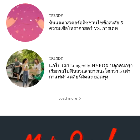
TRENDY
ซินแสมาสเตอร์อลิซชวนไขข้อสงสัย 5
ความเชื่อโหราศาสตร์ VS. การเดท
TRENDY
แกร็บ เผย Longevity-HYROX ปลุกคนกรุง
เรียกรถไปฟินสวนสาธารณะโตกว่า 5 เท่า
กาแฟดำ-เคลียร์มัตฉะ ยอดพุ่ง
Load more