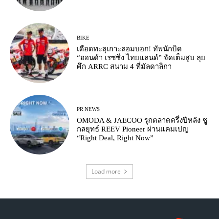
BIKE
เดือดทะลุเกาะลอมบอก! ทัพนักบิด
“ฮอนด้า เรซซิ่ง ไทยแลนด์” จัดเต็มสูบ ลุย
ศึก ARRC สนาม 4 ที่มัลดาลิกา
PR NEWS
OMODA & JAECOO รุกตลาดครึ่งปีหลัง ชู
กลยุทธ์ REEV Pioneer ผ่านแคมเปญ
“Right Deal, Right Now”
Load more