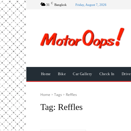
C
31
Bangkok
Friday, August 7, 2026
Home
Bike
Car Gallery
Check In
Driv
Home
Tags
Reffles
Tag:
Reffles