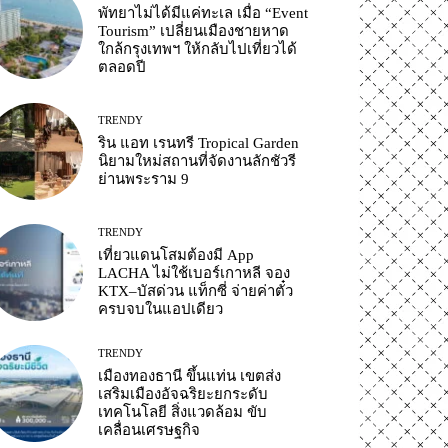
พัทยาไม่ได้มีแค่ทะเล เมื่อ “Event
Tourism” เปลี่ยนเมืองชายหาด
ใกล้กรุงเทพฯ ให้กลับไปเที่ยวได้
ตลอดปี
TRENDY
ริน แอท เรนทรี Tropical Garden
นิยามใหม่สถานที่จัดงานลักชัวรี
ย่านพระราม 9
TRENDY
เที่ยวแดนโสมต้องมี App
LACHA ไม่ใช้เบอร์เกาหลี จอง
KTX–บัสด่วน แท็กซี่ จ่ายค่าตั๋ว
ครบจบในแอปเดียว
TRENDY
เมืองทองธานี ขึ้นแท่น เขตส่ง
เสริมเมืองอัจฉริยะยกระดับ
เทคโนโลยี สิ่งแวดล้อม ขับ
เคลื่อนเศรษฐกิจ