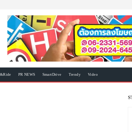
e&Ride
PR NEWS
SmartDrive
Trendy
Video
S