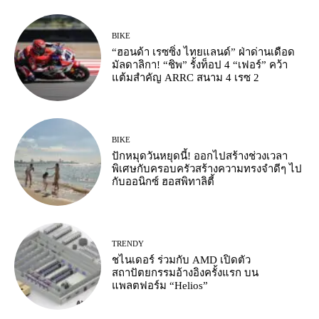
BIKE
“ฮอนด้า เรซซิ่ง ไทยแลนด์” ฝ่าด่านเดือด
มัลดาลิกา! “ชิพ” รั้งท็อป 4 “เฟอร์” คว้า
แต้มสำคัญ ARRC สนาม 4 เรซ 2
BIKE
ปักหมุดวันหยุดนี้! ออกไปสร้างช่วงเวลา
พิเศษกับครอบครัวสร้างความทรงจำดีๆ ไป
กับออนิกซ์ ฮอสพิทาลิตี้
TRENDY
ชไนเดอร์ ร่วมกับ AMD เปิดตัว
สถาปัตยกรรมอ้างอิงครั้งแรก บน
แพลตฟอร์ม “Helios”