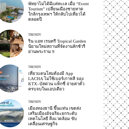
พัทยาไม่ได้มีแค่ทะเล เมื่อ “Event
Tourism” เปลี่ยนเมืองชายหาด
ใกล้กรุงเทพฯ ให้กลับไปเที่ยวได้
ตลอดปี
TRENDY
ริน แอท เรนทรี Tropical Garden
นิยามใหม่สถานที่จัดงานลักชัวรี
ย่านพระราม 9
TRENDY
เที่ยวแดนโสมต้องมี App
LACHA ไม่ใช้เบอร์เกาหลี จอง
KTX–บัสด่วน แท็กซี่ จ่ายค่าตั๋ว
ครบจบในแอปเดียว
TRENDY
เมืองทองธานี ขึ้นแท่น เขตส่ง
เสริมเมืองอัจฉริยะยกระดับ
เทคโนโลยี สิ่งแวดล้อม ขับ
เคลื่อนเศรษฐกิจ