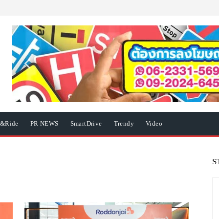
e&Ride
PR NEWS
SmartDrive
Trendy
Video
S