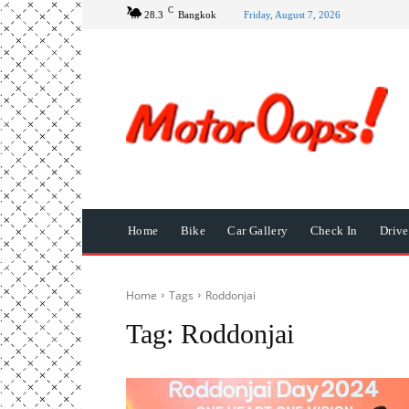
C
28.3
Bangkok
Friday, August 7, 2026
Home
Bike
Car Gallery
Check In
Driv
Home
Tags
Roddonjai
Tag:
Roddonjai