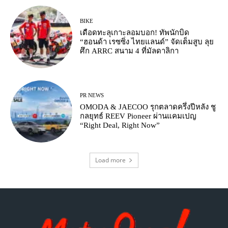
BIKE
เดือดทะลุเกาะลอมบอก! ทัพนักบิด
“ฮอนด้า เรซซิ่ง ไทยแลนด์” จัดเต็มสูบ ลุย
ศึก ARRC สนาม 4 ที่มัลดาลิกา
PR NEWS
OMODA & JAECOO รุกตลาดครึ่งปีหลัง ชู
กลยุทธ์ REEV Pioneer ผ่านแคมเปญ
“Right Deal, Right Now”
Load more