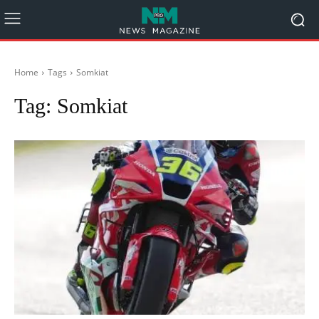
Home
Tags
Somkiat
Tag:
Somkiat