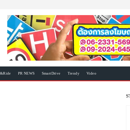
e&Ride
PR NEWS
SmartDrive
Trendy
Video
S