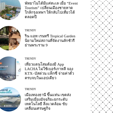
พัทยาไม่ได้มีแค่ทะเล เมื่อ “Event
Tourism” เปลี่ยนเมืองชายหาด
ใกล้กรุงเทพฯ ให้กลับไปเที่ยวได้
ตลอดปี
TRENDY
ริน แอท เรนทรี Tropical Garden
นิยามใหม่สถานที่จัดงานลักชัวรี
ย่านพระราม 9
TRENDY
เที่ยวแดนโสมต้องมี App
LACHA ไม่ใช้เบอร์เกาหลี จอง
KTX–บัสด่วน แท็กซี่ จ่ายค่าตั๋ว
ครบจบในแอปเดียว
TRENDY
เมืองทองธานี ขึ้นแท่น เขตส่ง
เสริมเมืองอัจฉริยะยกระดับ
เทคโนโลยี สิ่งแวดล้อม ขับ
เคลื่อนเศรษฐกิจ