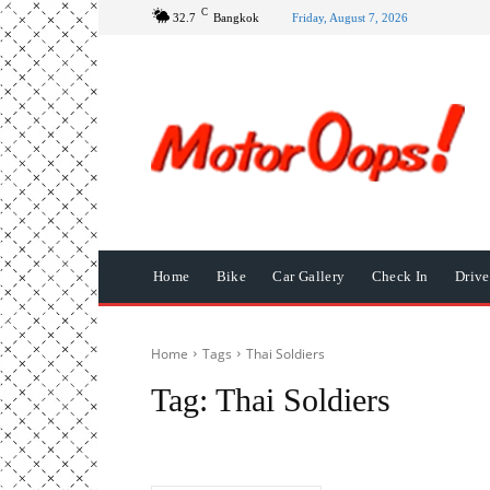
C
32.7
Bangkok
Friday, August 7, 2026
Home
Bike
Car Gallery
Check In
Driv
Home
Tags
Thai Soldiers
Tag:
Thai Soldiers