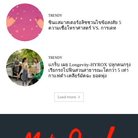
TRENDY
ซินแสมาสเตอร์อลิซชวนไขข้อสงสัย 5
ความเชื่อโหราศาสตร์ VS. การเดท
TRENDY
แกร็บ เผย Longevity-HYROX ปลุกคนกรุง
เรียกรถไปฟินสวนสาธารณะโตกว่า 5 เท่า
กาแฟดำ-เคลียร์มัตฉะ ยอดพุ่ง
Load more