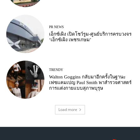
PR NEWS
เอ็กซ์เผิง เปิดโชว์รูม-ศูนย์บริการครบวงจร
‘เอ็กซ์เผิง เพชรเกษม’
TRENDY
Walton Goggins กลับมาอีกครั้งในฐานะ
เฟซแคมเปญ Paul Smith พาสำรวจศาสตร์
การแต่งกายแบบสุภาพบุรุษ
Load more