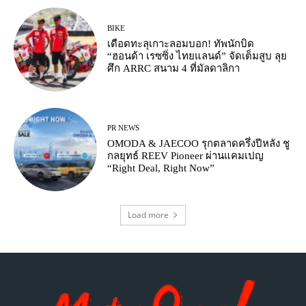
BIKE
เดือดทะลุเกาะลอมบอก! ทัพนักบิด
“ฮอนด้า เรซซิ่ง ไทยแลนด์” จัดเต็มสูบ ลุย
ศึก ARRC สนาม 4 ที่มัลดาลิกา
PR NEWS
OMODA & JAECOO รุกตลาดครึ่งปีหลัง ชู
กลยุทธ์ REEV Pioneer ผ่านแคมเปญ
“Right Deal, Right Now”
Load more