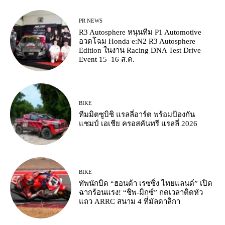
PR NEWS
R3 Autosphere หนุนทีม P1 Automotive
อวดโฉม Honda e:N2 R3 Autosphere
Edition ในงาน Racing DNA Test Drive
Event 15–16 ส.ค.
BIKE
ทีมมิตซูบิชิ แรลลี่อาร์ต พร้อมป้องกัน
แชมป์ เอเชีย ครอสคันทรี แรลลี่ 2026
BIKE
ทัพนักบิด “ฮอนด้า เรซซิ่ง ไทยแลนด์” เปิด
ฉากร้อนแรง! “ชิพ-มิกซ์” กดเวลาติดหัว
แถว ARRC สนาม 4 ที่มัลดาลิกา