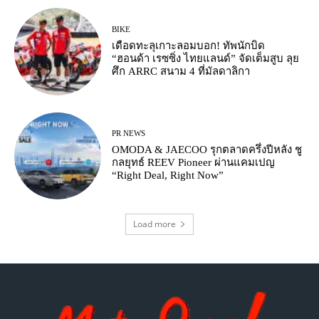
BIKE
เดือดทะลุเกาะลอมบอก! ทัพนักบิด
“ฮอนด้า เรซซิ่ง ไทยแลนด์” จัดเต็มสูบ ลุย
ศึก ARRC สนาม 4 ที่มัลดาลิกา
PR NEWS
OMODA & JAECOO รุกตลาดครึ่งปีหลัง ชู
กลยุทธ์ REEV Pioneer ผ่านแคมเปญ
“Right Deal, Right Now”
Load more