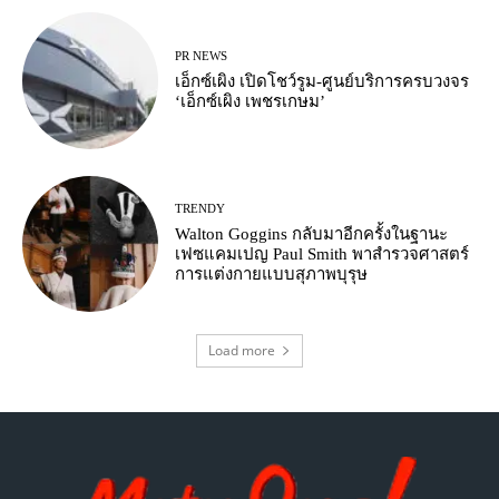
PR NEWS
เอ็กซ์เผิง เปิดโชว์รูม-ศูนย์บริการครบวงจร
‘เอ็กซ์เผิง เพชรเกษม’
TRENDY
Walton Goggins กลับมาอีกครั้งในฐานะ
เฟซแคมเปญ Paul Smith พาสำรวจศาสตร์
การแต่งกายแบบสุภาพบุรุษ
Load more