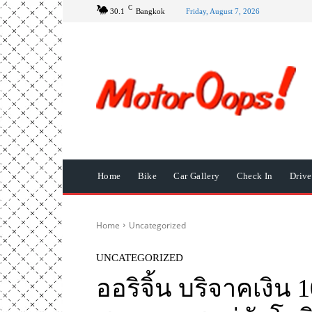
C
30.1
Bangkok
Friday, August 7, 2026
Home
Bike
Car Gallery
Check In
Driv
Home
Uncategorized
UNCATEGORIZED
ออริจิ้น บริจาคเงิน