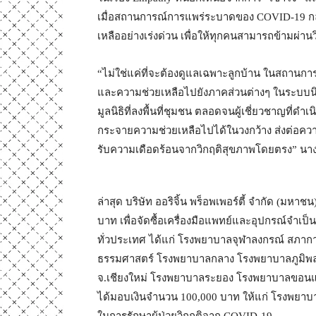
เมื่อสถานการณ์การแพร่ระบาดของ COVID-19 กลับม
เหลืออย่างเร่งด่วน เพื่อให้ทุกคนสามารถข้ามผ่านว
“ไม่ใช่แค่ที่จะต้องดูแลเฉพาะลูกบ้าน ในสถานกา
และความช่วยเหลือไปยังภาคส่วนต่างๆ ในระบบนิเว
มูลนิธิที่ลงพื้นที่ชุมชน ตลอดจนผู้เชี่ยวชาญที่ด
กระจายความช่วยเหลือไปได้ในวงกว้าง ส่งต่อความห
รับความเดือดร้อนจากวิกฤติสุขภาพโดยตรง” นา
ล่าสุด บริษัท ออริจิ้น พร็อพเพอร์ตี้ จำกัด (มหาช
บาท เพื่อจัดซื้อเครื่องมือแพทย์และอุปกรณ์จำเป
ทั่วประเทศ ได้แก่ โรงพยาบาลจุฬาลงกรณ์ ส
ธรรมศาสตร์ โรงพยาบาลกลาง โรงพยาบาลภูมิพ
จ.เชียงใหม่ โรงพยาบาลระยอง โรงพยาบาลขอนแก
ได้มอบเงินจำนวน 100,000 บาท ให้แก่ โรงพยาบาล
ในการรักษาผู้ป่วยวิกฤติจาก COVID-19