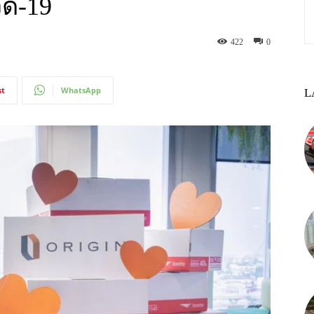
ิด-19
422
0
st
WhatsApp
L