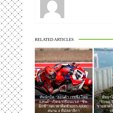
RELATED ARTICLES
BIKE
ทัพนักบิด “ฮอนด้า เรซซิ่ง ไทย
พัทยาไ
แลนด์” เปิดฉากร้อนแรง! “ชิพ-
“Event T
มิกซ์” กดเวลาติดหัวแถว ARRC
ชายหาดใก
สนาม 4 ที่มัลดาลิกา
เ