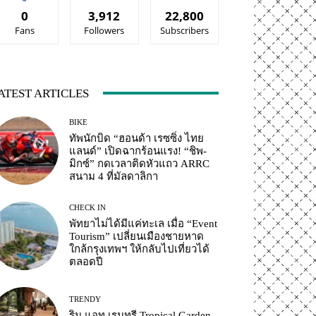
0
3,912
22,800
Fans
Followers
Subscribers
ATEST ARTICLES
BIKE
ทัพนักบิด “ฮอนด้า เรซซิ่ง ไทย
แลนด์” เปิดฉากร้อนแรง! “ชิพ-
มิกซ์” กดเวลาติดหัวแถว ARRC
สนาม 4 ที่มัลดาลิกา
CHECK IN
พัทยาไม่ได้มีแค่ทะเล เมื่อ “Event
Tourism” เปลี่ยนเมืองชายหาด
ใกล้กรุงเทพฯ ให้กลับไปเที่ยวได้
ตลอดปี
TRENDY
ริน แอท เรนทรี Tropical Garden