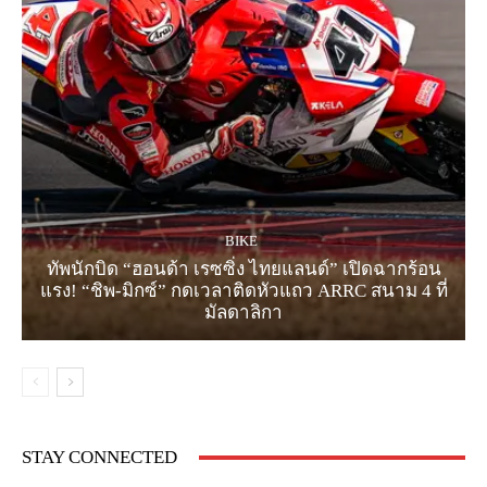
BIKE
ทัพนักบิด “ฮอนด้า เรซซิ่ง ไทยแลนด์” เปิดฉากร้อน
แรง! “ชิพ-มิกซ์” กดเวลาติดหัวแถว ARRC สนาม 4 ที่
มัลดาลิกา
STAY CONNECTED