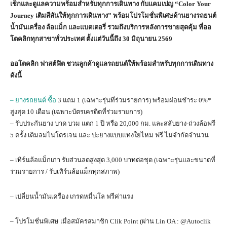
เช็กและดูแลความพร้อมสำหรับทุกการเดินทาง กับแคมเปญ “Color Your
Journey เติมสีสันให้ทุกการเดินทาง” พร้อมโปรโมชั่นพิเศษด้านยางรถยนต์
น้ำมันเครื่อง ล้อแม็ก และแบตเตอรี่ รวมถึงบริการหลังการขายสุดคุ้ม ที่ออ
โตคลิกทุกสาขาทั่วประเทศ ตั้งแต่วันนี้ถึง 30 มิถุนายน 2569
ออโตคลิก ฟาสต์ฟิต ชวนลูกค้าดูแลรถยนต์ให้พร้อมสำหรับทุกการเดินทาง
ดังนี้
– ยางรถยนต์ ซื้อ
3 แถม 1 (เฉพาะรุ่นที่ร่วมรายการ) พร้อมผ่อนชำระ 0%*
สูงสุด 10 เดือน (เฉพาะบัตรเครดิตที่ร่วมรายการ)
– รับประกันยาง บาด บวม แตก 1 ปี หรือ 20,000 กม. และสลับยาง-ถ่วงล้อฟรี
5 ครั้ง เติมลมไนโตรเจน และ ปะยางแบบแทงใยไหม ฟรี ไม่จำกัดจำนวน
– เทิร์นล้อแม็กเก่า รับส่วนลดสูงสุด 3,000 บาทต่อชุด (เฉพาะรุ่นและขนาดที่
ร่วมรายการ / รับเทิร์นล้อแม็กทุกสภาพ)
– เปลี่ยนน้ำมันเครื่อง เกรดหมื่นโล ฟรีค่าแรง
– โปรโมชั่นพิเศษ เมื่อสมัครสมาชิก Clik Point (ผ่าน Lin OA : @Autoclik