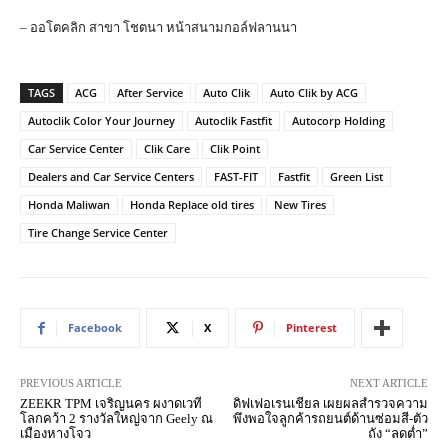
– ออโตคลิก สาขา โชตนา หน้าสนามกอล์ฟลานนา
TAGS
ACG
After Service
Auto Clik
Auto Clik by ACG
Autoclik Color Your Journey
Autoclik Fastfit
Autocorp Holding
Car Service Center
Clik Care
Clik Point
Dealers and Car Service Centers
FAST-FIT
Fastfit
Green List
Honda Maliwan
Honda Replace old tires
New Tires
Tire Change Service Center
Facebook
X
Pinterest
PREVIOUS ARTICLE
NEXT ARTICLE
ZEEKR TPM เจริญนคร ผงาดเวที
ดิฟเฟอเรนเชียล เผยผลสำรวจความ
โลกคว้า 2 รางวัลใหญ่จาก Geely ณ
พึงพอใจลูกค้ารถยนต์ด้านซ่อมสี-ตัว
เมืองหางโจว
ถัง “ลดต่ำ”