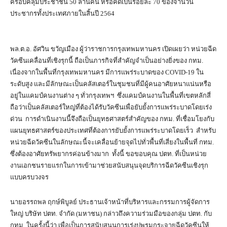
ครอบคลุมประชาชน 50 ล้านคน หรือคิดเป็นร้อยละ 70 ของจำนวน
ประชากรทั้งประเทศภายในสิ้นปี 2564
พล.ต.อ. อัศวิน ขวัญเมือง ผู้ว่าราชการกรุงเทพมหานคร เปิดเผยว่า หน่วยฉีด
วัคซีนเคลื่อนที่เชิงรุกนี้ ถือเป็นภารกิจที่สำคัญจำเป็นอย่างยิ่งของ กทม.
เนื่องจากในพื้นที่กรุงเทพมหานคร มีการแพร่ระบาดของ COVID-19 ใน
ระดับสูง และมีลักษณะเป็นคลัสเตอร์ในชุมชนที่มีผู้คนอาศัยหนาแน่นหรือ
อยู่ในแคมป์คนงานต่าง ๆ ทั่วกรุงเทพฯ ซึ่งแคมป์คนงานในพื้นที่เขตหลักสี่
ถือว่าเป็นคลัสเตอร์ใหญ่ที่ต้องได้รับวัคซีนเพื่อยับยั้งการแพร่ระบาดโดยเร่ง
ด่วน การดำเนินงานนี้จึงถือเป็นยุทธศาสตร์สำคัญของ กทม. ที่เชื่อมโยงกับ
แผนยุทธศาสตร์ของประเทศที่ต้องการยับยั้งการแพร่ระบาดโดยเร็ว สำหรับ
หน่วยฉีดวัคซีนในลักษณะนี้จะเคลื่อนย้ายจุดไปทั่วพื้นที่เสี่ยงในพื้นที่ กทม.
ซึ่งต้องอาศัยทรัพยากรค่อนข้างมาก ทั้งนี้ ขอขอบคุณ ปตท. ที่เป็นหน่วย
งานเอกชนรายแรกในการเข้ามาช่วยสนับสนุนจุดบริการฉีดวัคซีนเชิงรุก
แบบครบวงจร
นายอรรถพล ฤกษ์พิบูลย์ ประธานเจ้าหน้าที่บริหารและกรรมการผู้จัดการ
ใหญ่ บริษัท ปตท. จำกัด (มหาชน) กล่าวถึงความร่วมมือของกลุ่ม ปตท. กับ
กทม. ในครั้งนี้ว่า เพื่อเป็นการสนับสนุนการเร่งปูพรมกระจายฉีดวัคซีนให้