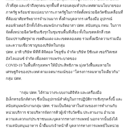
เร็วที่สุด และเข้าถึงทุกคน ทุกพื้นที่ ครอบคลุมทั่วประเทศตามนโยบายของ
ภาครัฐ พร้อมช่วยแบ่งเบาภาระภาครัฐในการจัดตั้งหน่วยฉีดวัคซีนเคลื่อนที่
ที่ต้องอาศัยทรัพยากรจำนวนมาก ทั้งด้านบุคลากร เครื่องมือ อุปกรณ์
คอมพิวเตอร์ อีกทั้งได้ระดมพนักงานจิตอาสา ปตท. สนับสนุน กทม. ในการ
จัดตั้งหน่วยฉีดวัคซีนเชิงรุกในชุมชนพื้นที่เสี่ยง ทั้งในเขตหลักสี่ เขต
ป้อมปราบศัตรูพ่าย เขตดินแดง และเขตคลองเตย รวมทั้งผนึกความร่วมมือ
และความเชี่ยวชาญของบริษัทในกลุ่ม
ปตท. อาทิ บริษัท พีทีที ดิจิตอล โซลูชั่น จำกัด บริษัท บิซิเนส เซอร์วิสเซส
อัลไลแอนซ์ จำกัด เพื่อลดการแพร่ระบาดของ
COVID-19 ในพื้นที่กรุงเทพฯ ให้มีประสิทธิภาพ มุ่งหวังฟื้นลมหายใจ
เศรษฐกิจของประเทศ ตามเจตนารมณ์ของ “โครงการลมหายใจเดียวกัน”
กลุ่ม ปตท.
“กลุ่ม ปตท. ได้ร่วมวางระบบงานดิจิทัล และเครื่องมือ
อิเล็กทรอนิกส์ต่างๆ ซึ่งเป็นอุปกรณ์สำคัญในการปฏิบัติการเชิงรุกครั้งนี้ และ
สนับสนุนพนักงานกลุ่ม ปตท. ร่วมเป็นจิตอาสาในส่วนของการทำงานกับ
หน่วยบริการ ช่วยบริหารจัดการคิวผู้เข้ารับวัคซีน ประสานงาน อำนวย
ความสะดวกแก่ประชาชนและบุคลากรทางการแพทย์ นอกจากนั้นยังได้
ร่วมสนับสนุนอาหาร น้ำดื่มแก่เจ้าหน้าที่ บุคลากรทางการแพทย์ในหน่วย