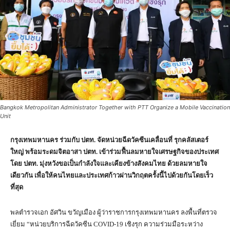
Bangkok Metropolitan Administrator Together with PTT Organize a Mobile Vaccination
Unit
กรุงเทพมหานคร ร่วมกับ ปตท. จัดหน่วยฉีดวัคซีนเคลื่อนที่ รุกคลัสเตอร์
ใหญ่ พร้อมระดมจิตอาสา ปตท. เข้าร่วมฟื้นลมหายใจเศรษฐกิจของประเทศ
โดย ปตท. มุ่งหวังขอเป็น
กำลังใจและเคียงข้างสังคมไทย ด้วยลมหายใจ
เดียวกัน เพื่อให้คนไทยและประเทศก้าวผ่านวิกฤตครั้งนี้ไปด้วยกันโดยเร็ว
ที่สุด
พลตำรวจเอก อัศวิน ขวัญเมือง ผู้ว่าราชการกรุงเทพมหานคร ลงพื้นที่ตรวจ
เยี่ยม “หน่วยบริการฉีดวัคซีน COVID-19 เชิงรุก ความร่วมมือระหว่าง