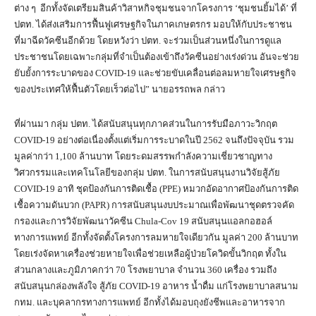
ต่าง ๆ อีกทั้งจัดเตรียมสินค้าวิสาหกิจชุมชนจากโครงการ ‘ชุมชนยิ้มได้’ ที่
ปตท. ได้ส่งเสริมการฟื้นฟูเศรษฐกิจในภาคเกษตรกร มอบให้กับประชาชน
ที่มาฉีดวัคซีนอีกด้วย โดยหวังว่า ปตท. จะร่วมเป็นส่วนหนึ่งในการดูแล
ประชาชนโดยเฉพาะกลุ่มที่จำเป็นต้องเข้าถึงวัคซีนอย่างเร่งด่วน อันจะช่วย
ยับยั้งการระบาดของ COVID-19 และช่วยขับเคลื่อนต่อลมหายใจเศรษฐกิจ
ของประเทศให้ฟื้นตัวโดยเร็วต่อไป” นายอรรถพล กล่าว
ที่ผ่านมา กลุ่ม ปตท. ได้สนับสนุนทุกภาคส่วนในการรับมือภาวะวิกฤต
COVID-19 อย่างต่อเนื่องตั้งแต่เริ่มการระบาดในปี 2562 จนถึงปัจจุบัน รวม
มูลค่ากว่า 1,100 ล้านบาท โดยระดมสรรพกำลังความเชี่ยวชาญทาง
วิศวกรรมและเทคโนโลยีของกลุ่ม ปตท. ในการสนับสนุนงานวิจัยสู้ภัย
COVID-19 อาทิ ชุดป้องกันการติดเชื้อ (PPE) หมวกอัดอากาศป้องกันการติด
เชื้อความดันบวก (PAPR) การสนับสนุนงบประมาณเพื่อพัฒนาชุดตรวจคัด
กรองและการวิจัยพัฒนาวัคซีน Chula-Cov 19 สนับสนุนแอลกอฮอล์
ทางการแพทย์ อีกทั้งจัดตั้งโครงการลมหายใจเดียวกัน มูลค่า 200 ล้านบาท
โดยเร่งจัดหาเครื่องช่วยหายใจเพื่อช่วยเหลือผู้ป่วยโควิดขั้นวิกฤต ทั้งใน
ส่วนกลางและภูมิภาคกว่า 70 โรงพยาบาล จำนวน 360 เครื่อง รวมถึง
สนับสนุนกล่องพลังใจ สู้ภัย COVID-19 อาหาร น้ำดื่ม แก่โรงพยาบาลสนาม
กทม. และบุคลากรทางการแพทย์ อีกทั้งได้มอบถุงยังชีพและอาหารจาก