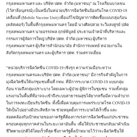
กรุงเทพมหานคร และ บริษัท ปตท. จำกัด (มหาชน)” ณ โรงเรียนบางเขน
(ไว้สาลีอนุสรณ์) เป็นหนึ่งในหน่วยบริการฉีดวัคซีนป้องกันโรค COVID-19
เคลื่อนที่ (Mobile Vaccine Unit) เพื่อแก้ไขปัญหาการติดเชื้อแบบกลุ่มก้อน
(คลัสเตอร์) ในพื้นที่กรุงเทพมหานคร โดยมี นางศิลปสวย ระวีแสงสูรย์ ปลัด
กรุงเทพมหานคร นายอรรถพล ฤกษ์พิบูลย์ ประธานเจ้าหน้าที่บริหารและ
กรรมการผู้จัดการใหญ่ บริษัท ปตท. จำกัด (มหาชน) ผู้บริหาร
กรุงเทพมหานคร ผู้บริหารสำนักอนามัย สำนักการแพทย์ หน่วยงานใน
สังกัดกรุงเทพมหานคร และผู้บริหาร ปตท. ร่วมตรวจเยี่ยม
“หน่วยบริการฉีดวัคซีน COVID-19 เชิงรุก ความร่วมมือระหว่าง
กรุงเทพมหานครและบริษัท ปตท. จำกัด (มหาชน)” มีภารกิจสำคัญในการ
มุ่งฉีดวัคซีนให้แก่ชุมชนพื้นที่ กทม. ที่มีการระบาด COVID-19 แบบกลุ่ม
ก้อน รวมถึงกลุ่มเปราะบาง โดยเฉพาะผู้ป่วย ผู้พิการในชุมชน รวมทั้งกลุ่ม
แรงงานในพื้นที่ที่อาจจะเข้าถึงระบบสาธารณสุขได้ยากหรือมีความลำบาก
ในการลงทะเบียนรับวัคซีน ทั้งนี้เพื่อควบคุมการแพร่ระบาดโรค COVID-19
ให้เป็นไปอย่างมีประสิทธิภาพ ช่วยหยุดยั้งการระบาดได้เร็วขึ้น และ
สอดคล้องกับเป้าหมายของภาครัฐที่ต้องการเร่งการฉีดวัคซีนแก่ประชาชน
ครอบคลุมทุกภาคส่วนในระยะเวลาอันสั้น เพื่อให้ประชาชนกลับมาดำเนิน
ชีวิตตามปกติได้โดยเร็วที่สุด ซึ่งภาครัฐตั้งเป้าหมายไว้ว่าจะฉีดวัคซีนให้