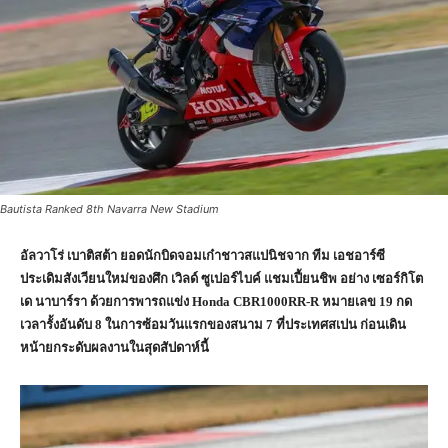
Bautista Ranked 8th Navarra New Stadium
อัลวาโร่ เบาติสต้า ยอดนักบิดจอมเก๋าชาวสแปนิชจาก ทีม เอชอาร์ซี
ประเดิมสังเวียนใหม่ของศึก เวิลด์ ซูเปอร์ไบค์ แชมเปี้ยนชิพ อย่าง เซอร์กิโต
เด นาบาร์รา ด้วยการพารถแข่ง
Honda CBR1000RR-R หมายเลข 19 กด
เวลารั้งอันดับ 8 ในการซ้อมวันแรกของสนาม 7 ที่ประเทศสเปน ก่อนเดิน
หน้ายกระดับผลงานในสุดสัปดาห์นี้