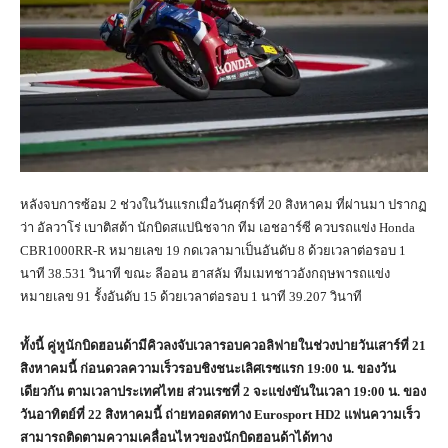
หลังจบการซ้อม 2 ช่วงในวันแรกเมื่อวันศุกร์ที่ 20 สิงหาคม ที่ผ่านมา ปรากฏ
ว่า อัลวาโร่ เบาติสต้า นักบิดสแปนิชจาก ทีม เอชอาร์ซี ควบรถแข่ง Honda
CBR1000RR-R หมายเลข 19 กดเวลามาเป็นอันดับ 8 ด้วยเวลาต่อรอบ 1
นาที 38.531 วินาที ขณะ ลีออน ฮาสลัม ทีมเมทชาวอังกฤษพารถแข่ง
หมายเลข 91 รั้งอันดับ 15 ด้วยเวลาต่อรอบ 1 นาที 39.207 วินาที
ทั้งนี้ คู่หูนักบิดฮอนด้ามีคิวลงจับเวลารอบควอลิฟายในช่วงบ่ายวันเสาร์ที่ 21
สิงหาคมนี้ ก่อนดวลความเร็วรอบชิงชนะเลิศเรซแรก 19:00 น. ของวัน
เดียวกัน ตามเวลาประเทศไทย ส่วนเรซที่ 2 จะแข่งขันในเวลา 19:00 น. ของ
วันอาทิตย์ที่ 22 สิงหาคมนี้ ถ่ายทอดสดทาง
Eurosport HD2 แฟนความเร็ว
สามารถติดตามความเคลื่อนไหวของนักบิดฮอนด้าได้ทาง