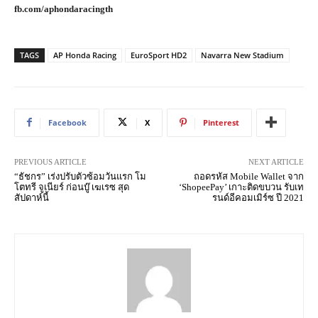
fb.com/aphondaracingth
TAGS
AP Honda Racing
EuroSport HD2
Navarra New Stadium
Facebook
X
Pinterest
PREVIOUS ARTICLE
NEXT ARTICLE
“ธัชกร” เร่งปรับตัวซ้อมวันแรก โม
ถอดรหัส Mobile Wallet จาก
โตทรี จูเนียร์ ก่อนบู๊ เฆเรซ สุด
‘ShopeePay’ เกาะติดขบวน รับเท
สัปดาห์นี้
รนด์อีคอมเมิร์ซ ปี 2021