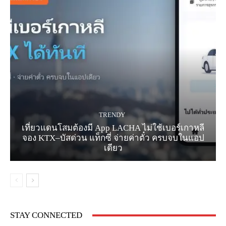
TRENDY
เที่ยวแดนโสมต้องมี App LACHA ไม่ใช้เบอร์เกาหลี
จอง KTX–บัสด่วน แท็กซี่ จ่ายค่าตั๋ว ครบจบในแอป
เดียว
STAY CONNECTED