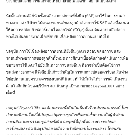
ประกอบและวิธีการผลิตเมื่อเทียบกับเชื้อเพลิงอากาศยานแบบดั้งเดิม
นับตั้งแต่เบนท์ลีย์นำเชื้อเพลิงอากาศยานที่ยั่งยืน (SAF) มาใช้ในการขนส่ง
ทางอากาศ บริษัทฯ ได้ขนส่งรถยนต์ของลูกค้าด้วยการใช้ SAF แล้ว ซึ่งส่งผล
ให้ลดการปล่อยก๊าซคาร์บอนไดออกไซด์ (CO₂e) ตั้งแต่ต้นทางจนถึงปลาย
ทางได้เป็นอย่างมากเมื่อเทียบกับเชื้อเพลิงอากาศยานแบบทั่วไป
ปัจจุบัน การใช้เชื้อเพลิงอากาศยานที่ยั่งยืน (SAF) ครอบคลุมการขนส่ง
รถยนต์ทางอากาศของลูกค้าทั้งหมด การศึกษาเบื้องต้นกำลังดำเนินการเพื่อ
ขยายการใช้ SAF ไปยังเส้นทางการขนส่งอื่นๆ ที่อาจจำเป็นต้องใช้การ
ขนส่งทางอากาศ นี่จึงถือเป็นก้าวสำคัญในการลดการปล่อยคาร์บอนในห่วง
โซ่อุปทานแบบครบวงจรของเบนท์ลีย์ และทำให้มั่นใจได้ว่าการดำเนินงาน
ด้านโลจิสติกส์ของบริษัทฯ จะสนับสนุนเป้าหมายของ Beyond100+ อย่าง
เต็มที่
กลยุทธ์
Beyond100+
สะท้อนความยั่งยืนอันเป็นหัวใจหลักของแบรนด์ โดย
กำหนดนิยามใหม่ให้กับทุกแง่มุมทางธุรกิจเพื่อตอกย้ำความเป็นผู้นำด้าน
การผลิตยนตรกรรมหรูอย่างยั่งยืน กลยุทธ์นี้มุ่งมั่นการลดการปล่อย
คาร์บอนและดำเนินธุรกิจอย่างมีความรับผิดชอบในระยะยาว โดยผสม