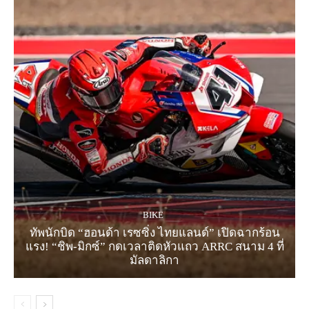
BIKE
ทัพนักบิด “ฮอนด้า เรซซิ่ง ไทยแลนด์” เปิดฉากร้อน
แรง! “ชิพ-มิกซ์” กดเวลาติดหัวแถว ARRC สนาม 4 ที่
มัลดาลิกา