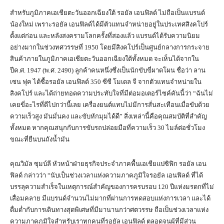
สำหรับภูมิภาคเอเชียตะวันออกเฉียงใต้ รอยัล เอนฟิลด์ ไม่ถือเป็นแบรนด์
น้องใหม่ เพราะรอยัล เอนฟิลด์ได้มีตัวแทนจำหน่ายอยู่ในประเทศสิงคโปร์
ตั้งแต่ก่อน และหลังสงครามโลกครั้งที่สองแล้ว แบรนด์ได้รับความนิยม
อย่างมากในช่วงทศวรรษที่ 1950 โดยมีสิงคโปร์เป็นศูนย์กลางการกระจาย
สินค้าภายในภูมิภาคเอเชียตะวันออกเฉียงใต้ทั้งหมด จะเห็นได้จากใน
ปีค.ศ. 1947 (พ.ศ. 2490) ลูกค้าคนหนึ่งซึ่งเป็นนักขับขี่ผาดโผน ชื่อว่า ลาน
เซน ฟุค ได้ซื้อรอยัล เอนฟิลด์ 350 ซีซี โมเดล จี จากตัวแทนจำหน่ายใน
สิงคโปร์ และได้ถ่ายทอดความประทับใจที่มีต่อมอเตอร์ไซค์คันนี้ว่า “ฉันไม่
เคยขี่อะไรที่ดีไปกว่านี้เลย เครื่องยนต์แทบไม่มีการสั่นสะเทือนเมื่อขับด้วย
ความเร็วสูง มันมั่นคง และขับหักมุมได้ดี” สิ่งเหล่านี้คือคุณสมบัติที่สำคัญ
ทั้งหมด หากคุณสนุกกับการขับรถปล่อยมือที่ความเร็ว 30 ไมล์ต่อชั่วโมง
ขณะที่ยืนบนถังน้ำมัน
คุณวิมัล ซุมบ์ลี หัวหน้าฝ่ายธุรกิจประจำภาคพื้นเอเชียแปซิฟิก รอยัล เอน
ฟิลด์ กล่าวว่า “นับเป็นช่วงเวลาแห่งความภาคภูมิใจรอยัล เอนฟิลด์ ที่ได้
บรรลุความสำเร็จในเหตุการณ์สำคัญของการครบรอบ 120 ปีแห่งมรดกที่ไม่
เสื่อมคลาย มีแบรนด์จำนวนไม่มากที่ผ่านการทดสอบแห่งการเวลา และได้
ดื่มด่ำกับการเดินทางสุดพิเศษที่มีมานานกว่าศตวรรษ ถือเป็นช่วงเวลาแห่ง
ความภาคภูมิใจสำหรับเราทุกคนที่รอยัล เอนฟิลด์ ตลอดจนผู้ที่มีส่วน