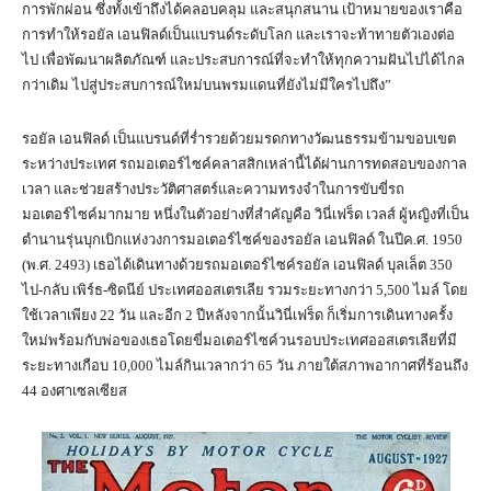
การพักผ่อน ซึ่งทั้งเข้าถึงได้คลอบคลุม และสนุกสนาน เป้าหมายของเราคือ
การทำให้รอยัล เอนฟิลด์เป็นแบรนด์ระดับโลก และเราจะท้าทายตัวเองต่อ
ไป เพื่อพัฒนาผลิตภัณฑ์ และประสบการณ์ที่จะทำให้ทุกความฝันไปได้ไกล
กว่าเดิม ไปสู่ประสบการณ์ใหม่บนพรมแดนที่ยังไม่มีใครไปถึง”
รอยัล เอนฟิลด์ เป็นแบรนด์ที่ร่ำรวยด้วยมรดกทางวัฒนธรรมข้ามขอบเขต
ระหว่างประเทศ รถมอเตอร์ไซค์คลาสสิกเหล่านี้ได้ผ่านการทดสอบของกาล
เวลา และช่วยสร้างประวัติศาสตร์และความทรงจำในการขับขี่รถ
มอเตอร์ไซค์มากมาย หนึ่งในตัวอย่างที่สำคัญคือ วินี่เฟร็ด เวลส์ ผู้หญิงที่เป็น
ตำนานรุ่นบุกเบิกแห่งวงการมอเตอร์ไซค์ของรอยัล เอนฟิลด์ ในปีค.ศ. 1950
(พ.ศ. 2493) เธอได้เดินทางด้วยรถมอเตอร์ไซค์รอยัล เอนฟิลด์ บุลเล็ต 350
ไป-กลับ เพิร์ธ-ซิดนีย์ ประเทศออสเตรเลีย รวมระยะทางกว่า 5,500 ไมล์ โดย
ใช้เวลาเพียง 22 วัน และอีก 2 ปีหลังจากนั้นวินี่เฟร็ด ก็เริ่มการเดินทางครั้ง
ใหม่พร้อมกับพ่อของเธอโดยขี่มอเตอร์ไซค์วนรอบประเทศออสเตรเลียที่มี
ระยะทางเกือบ 10,000 ไมล์กินเวลากว่า 65 วัน ภายใต้สภาพอากาศที่ร้อนถึง
44 องศาเซลเซียส