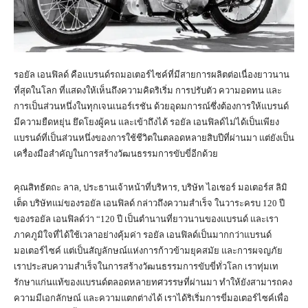
รอยัล เอนฟิลด์ คือแบรนด์รถมอเตอร์ไซค์ที่มีสายการผลิตต่อเนื่องยาวนาน
ที่สุดในโลก ที่แสดงให้เห็นถึงความคิดริเริ่ม การปรับตัว ความอดทน และ
การเป็นส่วนหนึ่งในทุกเจนเนอร์เรชัน ด้วยอุดมการณ์ซึ่งต้องการให้แบรนด์
มีความยืดหยุ่น ยึดโยงผู้คน และเข้าถึงได้ รอยัล เอนฟิลด์ไม่ได้เป็นเพียง
แบรนด์ที่เป็นส่วนหนึ่งของการใช้ชีวิตในตลอดหลายสิบปีที่ผ่านมา แต่ยังเป็น
เครื่องมือสำคัญในการสร้างวัฒนธรรมการขับขี่อีกด้วย
คุณสิทธัตถะ ลาล, ประธานเจ้าหน้าที่บริหาร, บริษัท ไอเชอร์ มอเตอร์ส ลิมิ
เต็ด บริษัทแม่ของรอยัล เอนฟิลด์ กล่าวถึงความสำเร็จ ในวาระครบ 120 ปี
ของรอยัล เอนฟิลด์ว่า “120 ปี เป็นตำนานที่ยาวนานของแบรนด์ และเรา
ภาคภูมิใจที่ได้ใช้เวลาอย่างคุ้มค่า รอยัล เอนฟิลด์เป็นมากกว่าแบรนด์
มอเตอร์ไซค์ แต่เป็นสัญลักษณ์แห่งการก้าวข้ามยุคสมัย และการผจญภัย
เราประสบความสำเร็จในการสร้างวัฒนธรรมการขับขี่ทั่วโลก เราทุ่มเท
รักษาแก่นแท้ของแบรนด์ตลอดหลายทศวรรษที่ผ่านมา ทำให้ยังสามารถคง
ความมีเอกลักษณ์ และความแตกต่างได้ เราได้ริเริ่มการขี่มอเตอร์ไซค์เพื่อ