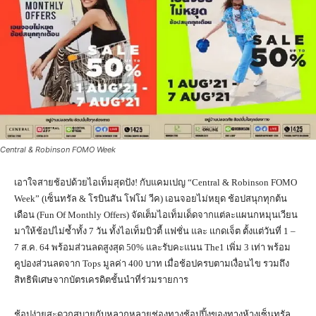
Central & Robinson FOMO Week
เอาใจสายช้อปด้วยไอเท็มสุดปัง! กับแคมเปญ “Central & Robinson FOMO
Week” (เซ็นทรัล & โรบินสัน โฟโม่ วีค) เอนจอยไม่หยุด ช้อปสนุกทุกต้น
เดือน (Fun Of Monthly Offers) จัดเต็มไอเท็มเด็ดจากแต่ละแผนกหมุนเวียน
มาให้ช้อปไม่ซ้ำทั้ง 7 วัน ทั้งไอเท็มบิวตี้ แฟชั่น และ แกดเจ็ต ตั้งแต่วันที่ 1 –
7 ส.ค. 64 พร้อมส่วนลดสูงสุด 50% และรับคะแนน The1 เพิ่ม 3 เท่า พร้อม
คูปองส่วนลดจาก Tops มูลค่า 400 บาท เมื่อช้อปครบตามเงื่อนไข รวมถึง
สิทธิพิเศษจากบัตรเครดิตชั้นนำที่ร่วมรายการ
ช้อปง่ายสะดวกสบายกับหลากหลายช่องทางช้อปปิ้งของทางห้างเซ็นทรัล