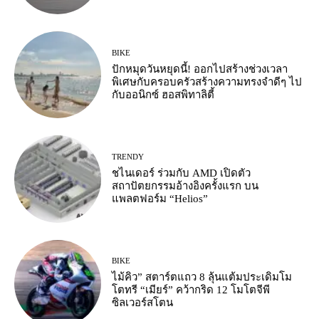
BIKE
ปักหมุดวันหยุดนี้! ออกไปสร้างช่วงเวลา
พิเศษกับครอบครัวสร้างความทรงจำดีๆ ไป
กับออนิกซ์ ฮอสพิทาลิตี้
TRENDY
ชไนเดอร์ ร่วมกับ AMD เปิดตัว
สถาปัตยกรรมอ้างอิงครั้งแรก บน
แพลตฟอร์ม “Helios”
BIKE
ไม้คิว” สตาร์ตแถว 8 ลุ้นแต้มประเดิมโม
โตทรี “เมียร์” คว้ากริด 12 โมโตจีพี
ซิลเวอร์สโตน