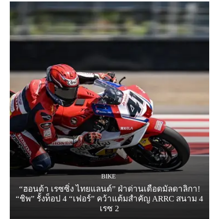
BIKE
“ฮอนด้า เรซซิ่ง ไทยแลนด์” ฝ่าด่านเดือดมัลดาลิกา!
“ชิพ” รั้งท็อป 4 “เฟอร์” คว้าแต้มสำคัญ ARRC สนาม 4
เรซ 2