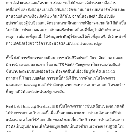
การส่งตำแหน่งและอัตราการเร่งของรถไปยังคลาวด์ผ่านระบบสื่อสาร
เคลื่อนที่ และส่งข้อมูลแบบเดียวกันของจักรยานผ่านระบบสมาร์ทโฟน และ
คำนวณเส้นทางที่จะเกิดใน 5 วินาทีถัดไป จากนั้นจะส่งคำเตือนไปยัง
อุปกรณ์ของผู้ขับขี่รถและจักรยานหากมีเหตุการณ์ที่อาจจะชนกันได้เกิดขึ้น
โดยใช้การประมวลผลคราวด์บนเครือข่ายเคลื่อนที่ที่อยู่ใกล้กับตำแหน่ง
เหตุการณ์มากที่สุด เพื่อให้ข้อมูลเข้าถึงผู้ใช้ถนนได้เร็วที่สุด หรือที่เจ้าหน้าที่
ทางเทคนิคเรียกว่าวิธีการประมวลผลแบบ multi-access edge
ทั้งนี้ ยังมีการพัฒนาระบบเตือนการชนในชีวิตประจำวันระดับสากล และจะ
มีการนำเสนอผลงานภายในงาน ITS World Congress เป็นงานแสดงสินค้า
ชั้นนำของระบบขนส่งอัจฉริยะ ที่จะจัดขึ้นที่เมืองฮัมบูร์ก ตั้งแต่ 11-15
ตุลาคม นี้ โดยระบบเตือนการชนนี้กำลังได้รับการพัฒนาในโครงการ
Reallabor Hamburg และได้รับเงินทุนจากกระทรวงคมนาคมและโครงสร้าง
พื้นฐานดิจิทัลแห่งสหพันธรัฐเยอรมัน
Real Lab Hamburg (RealLabHH) เป็นโครงการการขับเคลื่อนของอนาคตที่
ได้รับการทดสอบในขณะนี้ เพื่อเป็นแบบแผนของการขับเคลื่อนแบบดิจิทัล
แห่งอนาคต โดยใช้ข้อถกเถียงของสังคมเกี่ยวกับบริการการขับเคลื่อนแบบ
ดิจิทัลเป็นศูนย์กลาง เพื่อให้ข้อมูลเชิงลึกเป็นตัวชี้วัดแนวทางการปฏิบัติ โดย