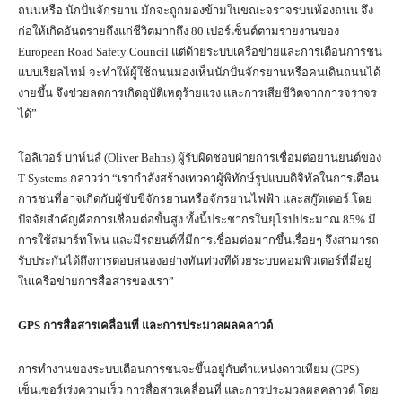
ถนนหรือ นักปั่นจักรยาน มักจะถูกมองข้ามในขณะจราจรบนท้องถนน จึง
ก่อให้เกิดอันตรายถึงแก่ชีวิตมากถึง 80 เปอร์เซ็นต์ตามรายงานของ
European Road Safety Council แต่ด้วยระบบเครือข่ายและการเตือนการชน
แบบเรียลไทม์ จะทำให้ผู้ใช้ถนนมองเห็นนักปั่นจักรยานหรือคนเดินถนนได้
ง่ายขึ้น จึงช่วยลดการเกิดอุบัติเหตุร้ายแรง และการเสียชีวิตจากการจราจร
ได้”
โอลิเวอร์ บาห์นส์ (Oliver Bahns) ผู้รับผิดชอบฝ่ายการเชื่อมต่อยานยนต์ของ
T-Systems กล่าวว่า “เรากำลังสร้างเทวดาผู้พิทักษ์รูปแบบดิจิทัลในการเตือน
การชนที่อาจเกิดกับผู้ขับขี่จักรยานหรือจักรยานไฟฟ้า และสกู๊ตเตอร์ โดย
ปัจจัยสำคัญคือการเชื่อมต่อขั้นสูง ทั้งนี้ประชากรในยุโรปประมาณ 85% มี
การใช้สมาร์ทโฟน และมีรถยนต์ที่มีการเชื่อมต่อมากขึ้นเรื่อยๆ จึงสามารถ
รับประกันได้ถึงการตอบสนองอย่างทันท่วงทีด้วยระบบคอมพิวเตอร์ที่มีอยู่
ในเครือข่ายการสื่อสารของเรา”
GPS
การสื่อสารเคลื่อนที่ และการประมวลผลคลาวด์
การทำงานของระบบเตือนการชนจะขึ้นอยู่กับตำแหน่งดาวเทียม (GPS)
เซ็นเซอร์เร่งความเร็ว การสื่อสารเคลื่อนที่ และการประมวลผลคลาวด์ โดย