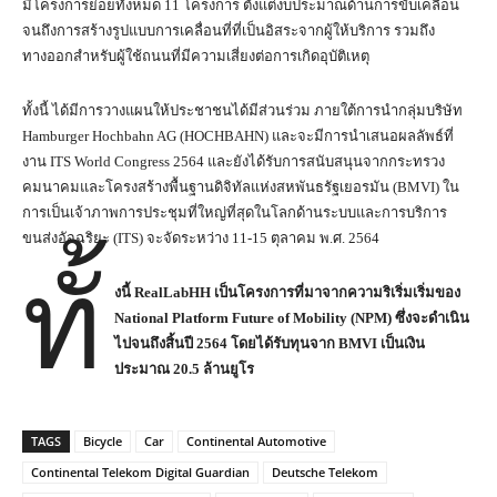
มีโครงการย่อยทั้งหมด 11 โครงการ ตั้งแต่งบประมาณด้านการขับเคลื่อน
จนถึงการสร้างรูปแบบการเคลื่อนที่ที่เป็นอิสระจากผู้ให้บริการ รวมถึง
ทางออกสำหรับผู้ใช้ถนนที่มีความเสี่ยงต่อการเกิดอุบัติเหตุ
ทั้งนี้ ได้มีการวางแผนให้ประชาชนได้มีส่วนร่วม ภายใต้การนำกลุ่มบริษัท
Hamburger Hochbahn AG (HOCHBAHN) และจะมีการนำเสนอผลลัพธ์ที่
งาน ITS World Congress 2564 และยังได้รับการสนับสนุนจากกระทรวง
คมนาคมและโครงสร้างพื้นฐานดิจิทัลแห่งสหพันธรัฐเยอรมัน (BMVI) ใน
การเป็นเจ้าภาพการประชุมที่ใหญ่ที่สุดในโลกด้านระบบและการบริการ
ขนส่งอัจฉริยะ (ITS) จะจัดระหว่าง 11-15 ตุลาคม พ.ศ. 2564
ทั้
งนี้
RealLabHH
เป็นโครงการที่มาจากความริเริ่มเริ่มของ
National Platform Future of Mobility (NPM)
ซึ่งจะดำเนิน
ไปจนถึงสิ้นปี
2564
โดยได้รับทุนจาก
BMVI
เป็นเงิน
ประมาณ
20.5
ล้านยูโร
TAGS
Bicycle
Car
Continental Automotive
Continental Telekom Digital Guardian
Deutsche Telekom