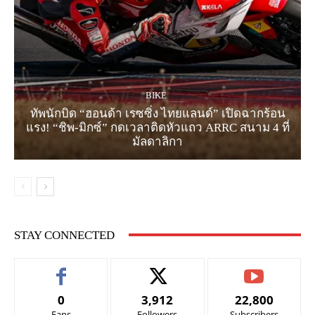
BIKE
ทัพนักบิด “ฮอนด้า เรซซิ่ง ไทยแลนด์” เปิดฉากร้อน
แรง! “ชิพ-มิกซ์” กดเวลาติดหัวแถว ARRC สนาม 4 ที่
มัลดาลิกา
STAY CONNECTED
0
3,912
22,800
Fans
Followers
Subscribers