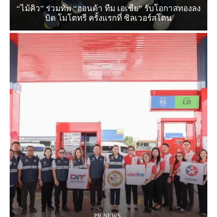
“ไม้คิว” ร่วมทัพ “ฮอนด้า ทีม เอเชีย” รับโอกาสทองลง
บิด โมโตทรี ครั้งแรกที่ ซิลเวอร์สโตน
PR NEWS