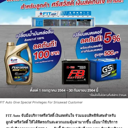
FIT Auto Give Special Privileges For Srisawad Customer
FIT Auto จับมือบริการศรีสวัสดิ์ เงินสดทันใจ ร่วมมอบสิทธิพิเศษสำหรับ
ลูกค้าศรีสวัสดิ์ ให้ได้ฟิตรถกันสะดวกแถมคุ้มค่ามากขึ้น เมื่อมาใช้บริการ