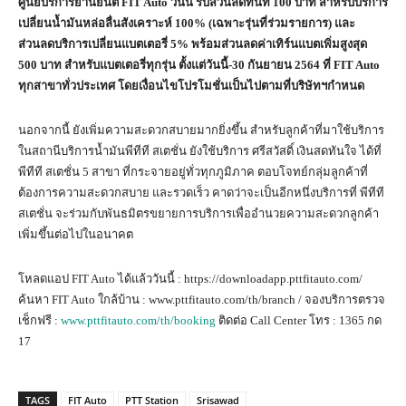
ศูนย์บริการยานยนต์ FIT Auto วันนี้ รับส่วนลดทันที 100 บาท สำหรับบริการ
เปลี่ยนน้ำมันหล่อลื่นสังเคราะห์ 100% (เฉพาะรุ่นที่ร่วมรายการ) และ
ส่วนลดบริการเปลี่ยนแบตเตอรี่ 5% พร้อมส่วนลดค่าเทิร์นแบตเพิ่มสูงสุด
500 บาท สำหรับแบตเตอรี่ทุกรุ่น ตั้งแต่วันนี้-30 กันยายน 2564 ที่ FIT Auto
ทุกสาขาทั่วประเทศ โดยเงื่อนไขโปรโมชั่นเป็นไปตามที่บริษัทฯกำหนด
นอกจากนี้ ยังเพิ่มความสะดวกสบายมากยิ่งขึ้น สำหรับลูกค้าที่มาใช้บริการ
ในสถานีบริการน้ำมันพีทีที สเตชั่น ยังใช้บริการ ศรีสวัสดิ์ เงินสดทันใจ ได้ที่
พีทีที สเตชั่น 5 สาขา ที่กระจายอยู่ทั่วทุกภูมิภาค ตอบโจทย์กลุ่มลูกค้าที่
ต้องการความสะดวกสบาย และรวดเร็ว คาดว่าจะเป็นอีกหนึ่งบริการที่ พีทีที
สเตชั่น จะร่วมกับพันธมิตรขยายการบริการเพื่ออำนวยความสะดวกลูกค้า
เพิ่มขึ้นต่อไปในอนาคต
โหลดแอป FIT Auto ได้แล้ววันนี้ : https://downloadapp.pttfitauto.com/
ค้นหา FIT Auto ใกล้บ้าน : www.pttfitauto.com/th/branch / จองบริการตรวจ
เช็กฟรี :
www.pttfitauto.com/th/booking
ติดต่อ Call Center โทร : 1365 กด
17
TAGS
FIT Auto
PTT Station
Srisawad