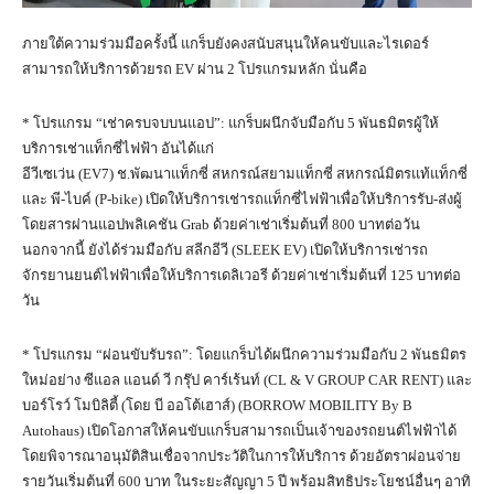
ภายใต้ความร่วมมือครั้งนี้ แกร็บยังคงสนับสนุนให้คนขับและไรเดอร์
สามารถให้บริการด้วยรถ EV ผ่าน 2 โปรแกรมหลัก นั่นคือ
* โปรแกรม “เช่าครบจบบนแอป”: แกร็บผนึกจับมือกับ 5 พันธมิตรผู้ให้
บริการเช่าแท็กซี่ไฟฟ้า อันได้แก่
อีวีเซเว่น (EV7) ช.พัฒนาแท็กซี่ สหกรณ์สยามแท็กซี่ สหกรณ์มิตรแท้แท็กซี่
และ พี-ไบค์ (P-bike) เปิดให้บริการเช่ารถแท็กซี่ไฟฟ้าเพื่อให้บริการรับ-ส่งผู้
โดยสารผ่านแอปพลิเคชัน Grab ด้วยค่าเช่าเริ่มต้นที่ 800 บาทต่อวัน
นอกจากนี้ ยังได้ร่วมมือกับ สลีกอีวี (SLEEK EV) เปิดให้บริการเช่ารถ
จักรยานยนต์ไฟฟ้าเพื่อให้บริการเดลิเวอรี ด้วยค่าเช่าเริ่มต้นที่ 125 บาทต่อ
วัน
* โปรแกรม “ผ่อนขับรับรถ”: โดยแกร็บได้ผนึกความร่วมมือกับ 2 พันธมิตร
ใหม่อย่าง ซีแอล แอนด์ วี กรุ๊ป คาร์เร้นท์ (CL & V GROUP CAR RENT) และ
บอร์โรว์ โมบิลิตี้ (โดย บี ออโต้เฮาส์) (BORROW MOBILITY By B
Autohaus) เปิดโอกาสให้คนขับแกร็บสามารถเป็นเจ้าของรถยนต์ไฟฟ้าได้
โดยพิจารณาอนุมัติสินเชื่อจากประวัติในการให้บริการ ด้วยอัตราผ่อนจ่าย
รายวันเริ่มต้นที่ 600 บาท ในระยะสัญญา 5 ปี พร้อมสิทธิประโยชน์อื่นๆ อาทิ