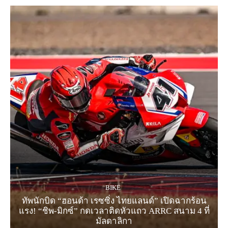
BIKE
ทัพนักบิด “ฮอนด้า เรซซิ่ง ไทยแลนด์” เปิดฉากร้อน
แรง! “ชิพ-มิกซ์” กดเวลาติดหัวแถว ARRC สนาม 4 ที่
มัลดาลิกา