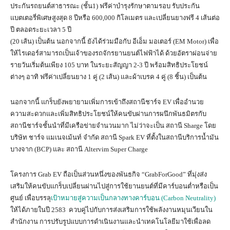
ประกันรถยนต์สาธารณะ (ชั้น1) ฟรีค่าบำรุงรักษาตามรอบ รับประกัน
แบตเตอรี่พิเศษสูงสุด 8 ปีหรือ 600,000 กิโลเมตร และเปลี่ยนยางฟรี 4 เส้นต่อ
ปี ตลอดระยะเวลา 5 ปี
(20 เส้น) เป็นต้น นอกจากนี้ ยังได้ร่วมมือกับ อีเอ็ม มอเตอร์ (EM Motor) เพื่อ
ให้ไรเดอร์สามารถเป็นเจ้าของรถจักรยานยนต์ไฟฟ้าได้ ด้วยอัตราผ่อนจ่าย
รายวันเริ่มต้นเพียง 105 บาท ในระยะสัญญา 2-3 ปี พร้อมสิทธิประโยชน์
ต่างๆ อาทิ ฟรีค่าเปลี่ยนยาง 1 คู่ (2 เส้น) และผ้าเบรค 4 คู่ (8 ชิ้น) เป็นต้น
นอกจากนี้ แกร็บยังพยายามเพิ่มการเข้าถึงสถานีชาร์จ EV เพื่ออำนวย
ความสะดวกและเพิ่มสิทธิประโยชน์ให้คนขับผ่านการผนึกพันธมิตรกับ
สถานีชาร์จชั้นนำที่มีเครือข่ายจำนวนมาก ไม่ว่าจะเป็น สถานี Sharge โดย
บริษัท ชาร์จ แมเนจเม้นท์ จำกัด สถานี Spark EV ที่ตั้งในสถานีบริการน้ำมัน
บางจาก (BCP) และ สถานี Altervim Super Charge
โครงการ Grab EV ถือเป็นส่วนหนึ่งของพันธกิจ “GrabForGood” ที่มุ่งส่ง
เสริมให้คนขับแกร็บเปลี่ยนผ่านไปสู่การใช้ยานยนต์ที่มีคาร์บอนต่ำหรือเป็น
ศูนย์ เพื่อบรรลุ
เป้าหมายสู่ความเป็นกลางทางคาร์บอน (Carbon Neutrality)
ให้ได้ภายในปี 2583 ควบคู่ไปกับการส่งเสริมการใช้พลังงานหมุนเวียนใน
สำนักงาน การปรับรูปแบบการดำเนินงานและนำเทคโนโลยีมาใช้เพื่อลด