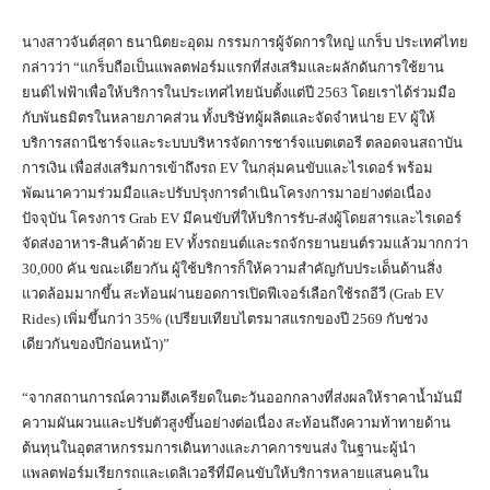
นางสาวจันต์สุดา ธนานิตยะอุดม กรรมการผู้จัดการใหญ่ แกร็บ ประเทศไทย
กล่าวว่า “แกร็บถือเป็นแพลตฟอร์มแรกที่ส่งเสริมและผลักดันการใช้ยาน
ยนต์ไฟฟ้าเพื่อให้บริการในประเทศไทยนับตั้งแต่ปี 2563 โดยเราได้ร่วมมือ
กับพันธมิตรในหลายภาคส่วน ทั้งบริษัทผู้ผลิตและจัดจำหน่าย EV ผู้ให้
บริการสถานีชาร์จและระบบบริหารจัดการชาร์จแบตเตอรี ตลอดจนสถาบัน
การเงิน เพื่อส่งเสริมการเข้าถึงรถ EV ในกลุ่มคนขับและไรเดอร์ พร้อม
พัฒนาความร่วมมือและปรับปรุงการดำเนินโครงการมาอย่างต่อเนื่อง
ปัจจุบัน โครงการ Grab EV มีคนขับที่ให้บริการรับ-ส่งผู้โดยสารและไรเดอร์
จัดส่งอาหาร-สินค้าด้วย EV ทั้งรถยนต์และรถจักรยานยนต์รวมแล้วมากกว่า
30,000 คัน ขณะเดียวกัน ผู้ใช้บริการก็ให้ความสำคัญกับประเด็นด้านสิ่ง
แวดล้อมมากขึ้น สะท้อนผ่านยอดการเปิดฟีเจอร์เลือกใช้รถอีวี (Grab EV
Rides) เพิ่มขึ้นกว่า 35% (เปรียบเทียบไตรมาสแรกของปี 2569 กับช่วง
เดียวกันของปีก่อนหน้า)”
“จากสถานการณ์ความตึงเครียดในตะวันออกกลางที่ส่งผลให้ราคาน้ำมันมี
ความผันผวนและปรับตัวสูงขึ้นอย่างต่อเนื่อง สะท้อนถึงความท้าทายด้าน
ต้นทุนในอุตสาหกรรมการเดินทางและภาคการขนส่ง ในฐานะผู้นำ
แพลตฟอร์มเรียกรถและเดลิเวอรีที่มีคนขับให้บริการหลายแสนคนใน