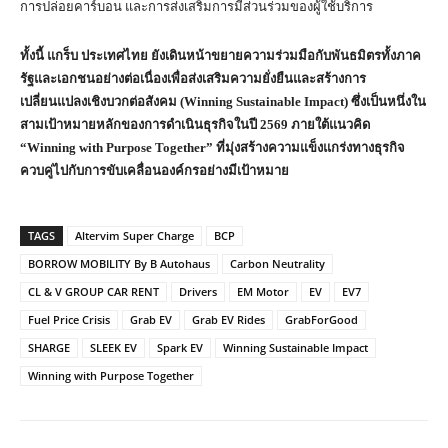
การปล่อยคาร์บอน และการส่งเสริมการมีส่วนร่วมของผู้ใช้บริการ
ทั้งนี้ แกร็บ ประเทศไทย ยังเดินหน้าขยายความร่วมมือกับพันธมิตรทั้งภาค
รัฐและเอกชนอย่างต่อเนื่องเพื่อส่งเสริมความยั่งยืนและสร้างการ
เปลี่ยนแปลงเชิงบวกต่อสังคม (
Winning Sustainable Impact) ซึ่งเป็นหนึ่งใน
สามเป้าหมายหลักของการดำเนินธุรกิจในปี 2569 ภายใต้แนวคิด
“Winning with Purpose Together” ที่มุ่งสร้างความแข็งแกร่งทางธุรกิจ
ควบคู่ไปกับการขับเคลื่อนองค์กรอย่างมีเป้าหมาย
TAGS
Altervim Super Charge
BCP
BORROW MOBILITY By B Autohaus
Carbon Neutrality
CL & V GROUP CAR RENT
Drivers
EM Motor
EV
EV7
Fuel Price Crisis
Grab EV
Grab EV Rides
GrabForGood
SHARGE
SLEEK EV
Spark EV
Winning Sustainable Impact
Winning with Purpose Together