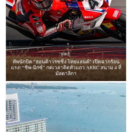
BIKE
ทัพนักบิด “ฮอนด้า เรซซิ่ง ไทยแลนด์” เปิดฉากร้อน
แรง! “ชิพ-มิกซ์” กดเวลาติดหัวแถว ARRC สนาม 4 ที่
มัลดาลิกา