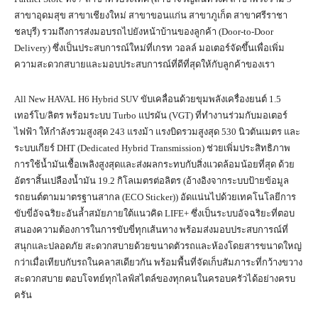
สาขาอุดมสุข สาขาเชียงใหม่ สาขาขอนแก่น สาขาภูเก็ต สาขาศรีราชา
ชลบุรี) รวมถึงการส่งมอบรถไปยังหน้าบ้านของลูกค้า (Door-to-Door
Delivery) ซึ่งเป็นประสบการณ์ใหม่ที่เกรท วอลล์ มอเตอร์จัดขึ้นเพื่อเพิ่ม
ความสะดวกสบายและมอบประสบการณ์ที่ดีที่สุดให้กับลูกค้าของเรา
All New HAVAL H6 Hybrid SUV ขับเคลื่อนด้วยขุมพลังเครื่องยนต์ 1.5
เทอร์โบ/ลิตร พร้อมระบบ Turbo แปรผัน (VGT) ที่ทำงานร่วมกับมอเตอร์
ไฟฟ้า ให้กำลังรวมสูงสุด 243 แรงม้า แรงบิดรวมสูงสุด 530 นิวตันเมตร และ
ระบบเกียร์ DHT (Dedicated Hybrid Transmission) ช่วยเพิ่มประสิทธิภาพ
การใช้น้ำมันเชื้อเพลิงสูงสุดและส่งผลกระทบกับสิ่งแวดล้อมน้อยที่สุด ด้วย
อัตราสิ้นเปลืองน้ำมัน 19.2 กิโลเมตรต่อลิตร (อ้างอิงจากระบบป้ายข้อมูล
รถยนต์ตามมาตรฐานสากล (ECO Sticker)) อัดแน่นไปด้วยเทคโนโลยีการ
ขับขี่อัจฉริยะอันล้ำสมัยภายใต้แนวคิด LIFE+ ซึ่งเป็นระบบอัจฉริยะที่ตอบ
สนองความต้องการในการขับขี่ทุกเส้นทาง พร้อมส่งมอบประสบการณ์ที่
สนุกและปลอดภัย สะดวกสบายด้วยขนาดตัวรถและห้องโดยสารขนาดใหญ่
กว่าเมื่อเทียบกับรถในคลาสเดียวกัน พร้อมพื้นที่จัดเก็บสัมภาระที่กว้างขวาง
สะดวกสบาย ตอบโจทย์ทุกไลฟ์สไตล์ของทุกคนในครอบครัวได้อย่างครบ
ครัน