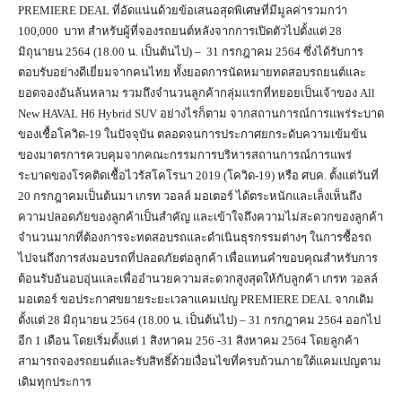
PREMIERE DEAL ที่อัดแน่นด้วยข้อเสนอสุดพิเศษที่มีมูลค่ารวมกว่า
100,000 บาท สำหรับผู้ที่จองรถยนต์หลังจากการเปิดตัวไปตั้งแต่ 28
มิถุนายน 2564 (18.00 น. เป็นต้นไป) – 31 กรกฎาคม 2564 ซึ่งได้รับการ
ตอบรับอย่างดีเยี่ยมจากคนไทย ทั้งยอดการนัดหมายทดสอบรถยนต์และ
ยอดจองอันล้นหลาม รวมถึงจำนวนลูกค้ากลุ่มแรกที่ทยอยเป็นเจ้าของ All
New HAVAL H6 Hybrid SUV อย่างไรก็ตาม จากสถานการณ์การแพร่ระบาด
ของเชื้อโควิด-19 ในปัจจุบัน ตลอดจนการประกาศยกระดับความเข้มข้น
ของมาตรการควบคุมจากคณะกรรมการบริหารสถานการณ์การแพร่
ระบาดของโรคติดเชื้อไวรัสโคโรนา 2019 (โควิด-19) หรือ ศบค. ตั้งแต่วันที่
20 กรกฎาคมเป็นต้นมา เกรท วอลล์ มอเตอร์ ได้ตระหนักและเล็งเห็นถึง
ความปลอดภัยของลูกค้าเป็นสำคัญ และเข้าใจถึงความไม่สะดวกของลูกค้า
จำนวนมากที่ต้องการจะทดสอบรถและดำเนินธุรกรรมต่างๆ ในการซื้อรถ
ไปจนถึงการส่งมอบรถที่ปลอดภัยต่อลูกค้า เพื่อแทนคำขอบคุณสำหรับการ
ต้อนรับอันอบอุ่นและเพื่ออำนวยความสะดวกสูงสุดให้กับลูกค้า เกรท วอลล์
มอเตอร์ ขอประกาศขยายระยะเวลาแคมเปญ PREMIERE DEAL จากเดิม
ตั้งแต่ 28 มิถุนายน 2564 (18.00 น. เป็นต้นไป) – 31 กรกฎาคม 2564 ออกไป
อีก 1 เดือน โดยเริ่มตั้งแต่ 1 สิงหาคม 256 -31 สิงหาคม 2564 โดยลูกค้า
สามารถจองรถยนต์และรับสิทธิ์ด้วยเงื่อนไขที่ครบถ้วนภายใต้แคมเปญตาม
เดิมทุกประการ