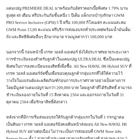
แคมเปญ PREMIERE DEAL มาพร้อมกับอัตราดอกเบี้ยพิเศษ 1.79% นาน
สูงสุด 48 เดือน ฟรีประกันภัยชั้นหนึ่ง 1 ปีเต็ม แพ็กเกจบำรุงรักษา GWM
PRO Service Inclusive (GPSI) 5 ปี หรือ 100,000 กิโลเมตร คะแนนสะสม
GWM Point 15,00 คะแนน ฟรีบริการส่งมอบรถทั่วประเทศพร้อมน้ำมันเต็ม
ถัง และสิทธิพิเศษอื่นๆ อีกมากมาย รวมมูลค่ากว่า 100,000 บาท
นอกจากนี้ ก่อนหน้านี้ เกรท วอลล์ มอเตอร์ ยังได้ประกาศขยายระยะเวลา
การชำระเงินจองสำหรับลูกค้าในแคมเปญ ULTRA DEAL ซึ่งเป็นแคมเปญ
พิเศษในการลงทะเบียนจองสิทธิ์เพื่อซื้อ All New HAVAL H6 Hybrid SUV ที่
เกรท วอลล์ มอเตอร์จัดขึ้นเพื่อขอบคุณลูกค้ากลุ่มแรกที่ได้ให้ความไว้
วางใจในแบรนด์และผลิตภัณฑ์ก่อนการประกาศราคาอย่างเป็นทางการ
โดยมีมูลค่าแคมเปญรวมกว่า 200,000 บาท โดยลูกค้าที่ได้รับสิทธิ์ สามารถ
ชำระเงินจองภายในวันที่ 15 สิงหาคม 2564 และออกรถภายในวันที่ 31
ตุลาคม 2564 เพื่อรักษาสิทธิ์ดังกล่าว
หลังจากที่มีการเริ่มส่งมอบรถให้กับลูกค้ากลุ่มแรกในวันที่ 1 กรกฎาคม
เป็นต้นมา เกรท วอลล์ มอเตอร์ยังคงเดินหน้าส่งมอบ All New HAVAL H6
Hybrid SUV อย่างต่อเนื่อง ไม่ว่าจะเป็นการส่งมอบที่ GWM Store และ
Partner Store ทั้ง 7 สาขาทั่วประเทศ (สาขาจรัญสนิทวงศ์ สาขาพระราม 5