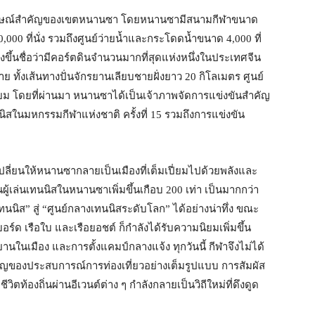
นอัตลักษณ์สำคัญของเขตหนานซา โดยหนานซามีสนามกีฬาขนาด
,000 ที่นั่ง รวมถึงศูนย์ว่ายน้ำและกระโดดน้ำขนาด 4,000 ที่
ขึ้นชื่อว่ามีคอร์ตดินจำนวนมากที่สุดแห่งหนึ่งในประเทศจีน
 ทั้งเส้นทางปั่นจักรยานเลียบชายฝั่งยาว 20 กิโลเมตร ศูนย์
ม โดยที่ผ่านมา หนานซาได้เป็นเจ้าภาพจัดการแข่งขันสำคัญ
สในมหกรรมกีฬาแห่งชาติ ครั้งที่ 15 รวมถึงการแข่งขัน
ปลี่ยนให้หนานซากลายเป็นเมืองที่เต็มเปี่ยมไปด้วยพลังและ
วนผู้เล่นเทนนิสในหนานซาเพิ่มขึ้นเกือบ 200 เท่า เป็นมากกว่า
ิส” สู่ “ศูนย์กลางเทนนิสระดับโลก” ได้อย่างน่าทึ่ง ขณะ
ร์ด เรือใบ และเรือยอชต์ ก็กำลังได้รับความนิยมเพิ่มขึ้น
ยานในเมือง และการตั้งแคมป์กลางแจ้ง ทุกวันนี้ กีฬาจึงไม่ได้
คัญของประสบการณ์การท่องเที่ยวอย่างเต็มรูปแบบ การสัมผัส
ีวิตท้องถิ่นผ่านอีเวนต์ต่าง ๆ กำลังกลายเป็นวิถีใหม่ที่ดึงดูด