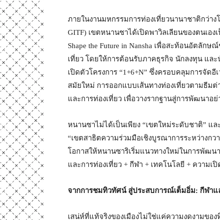
ภายในงานมหกรรมการท่องเที่ยวนานาชาติกว่างโจว คร
GITF) เขตหนานซาได้เปิดพาวิลเลียนของตนเองเป
Shape the Future in Nansha เพื่อสะท้อนอัตลักษ
เที่ยว โดยให้การต้อนรับภาคธุรกิจ นักลงทุน และ
เปิดตัวโครงการ “1+6+N” ซึ่งครอบคลุมการจัดอ
สมัยใหม่ การออกแบบเส้นทางท่องเที่ยวตามธี
และการท่องเที่ยว เพื่อวางรากฐานสู่การพัฒนาอ
หนานซาไม่ได้เป็นเพียง “เขตใหม่ระดับชาติ” และ
“เขตสาธิตความร่วมมือเชิงบูรณาการระหว่างกวางต
โอกาสให้หนานซาริเริ่มแนวทางใหม่ในการพัฒนา
และการท่องเที่ยว + กีฬา + เทคโนโลยี + ความเปิด
จากการชมทิวทัศน์ สู่ประสบการณ์เต็มอิ่ม: กีฬา
เสน่ห์ที่แท้จริงของเมืองไม่ใช่แค่ความงดงามของทิ