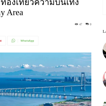
่องเที่ยวความบันเทิง
ay Area
47
0
L
st
WhatsApp