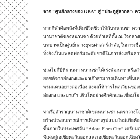
จาก “ศูนย์กลางของ
GBA”
สู่ “ประตูสู่สากล”:
หากกีฬาคือพลังที่เติมชีวิตชีวาให้กับหนานซา คว
นานาชาติของหนานซา ด้วยทำเลที่ตั้ง ณ ใจกลางเ
บทบาทเป็นศูนย์กลางยุทธศาสตร์สำคัญในการเชื่อม
ทั้งยังเป็นแพลตฟอร์มระดับชาติในการส่งเสริมควา
ช่วงไม่กี่ปีที่ผ่านมา หนานซาได้เร่งพัฒนาท่าเ
ยอชต์จากฮ่องกงและมาเก๊าสามารถเดินทางขึ้นเ
พรมแดนอย่างต่อเนื่อง ส่งผลให้การไหลเวียนของ
ฮ่องกง และมาเก๊า เติบโตอย่างคึกคักและเชื่อมโย
ท่าเรือสำราญนานาชาติเขตหนานซา นครกว่างโจว หน
สร้างประสบการณ์การเดินทางรูปแบบใหม่เพื่อต้อน
ขึ้นภายในประเทศจีน “Adora Flora City” เตรีย
พิเศษสู่เอเชียตะวันออกและเอเชียตะวันออกเฉียงใ