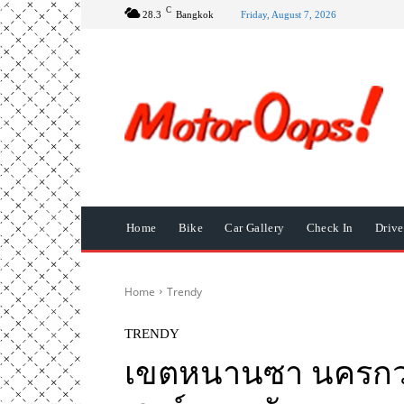
C
28.3
Bangkok
Friday, August 7, 2026
Home
Bike
Car Gallery
Check In
Driv
Home
Trendy
TRENDY
เขตหนานซา นครกว่า