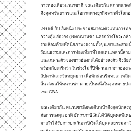
การท่องเที่ยวนานาชาติ ขณะเดียวกัน สภาพแวดล
ดึงดูดทรัพยากรและโอกาสทางธุรกิจจากทั่วโลกอย่
เฟรดดี ยิป ฮิงหนิง ประธานสมาคมตัวแทนการท่อ
กวางตุ้ง-ฮ่องกง (เขตหนานซา นครกว่างโจว) กล
รายล้อมด้วยทัศนียภาพงดงามทั้งขุนเขาและสายน้ำ
วัฒนธรรมและการท่องเที่ยวที่โดดเด่นเหล่านี้ส
และเฉพาะตัวของชาวฮ่องกงได้อย่างลงตัว จึงถือ
พร้อมกับเสริมว่า ในช่วงไม่กี่ปีที่ผ่านมา ชาว
สัปดาห์และวันหยุดยาว เพื่อพักผ่อนริมทะเล เพล
ถิ่น ส่งผลให้หนานซากลายเป็นหนึ่งในจุดหมายปล
เขต GBA
ขณะเดียวกัน หนานซายังคงเดินหน้าดึงดูดนักลงทุ
ต่อการลงทุน อาทิ อัตราภาษีเงินได้นิติบุคคลพิเ
มาเก๊าได้รับการยกเว้นภาษีเงินได้บุคคลธรรมดาใน
ซายังออกมาตรการสนับสนุนเฉพาะทางสำหรับอุตส