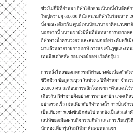
ช่วงไม่กี่ปีที่ผ่านมา กีฬาได้กลายเป็นหนึ่งใ
ใหญ่ความจุ 60,000 ที่นั่ง สนามกีฬาในร่มขนาด 20
นั่ง ขณะเดียวกัน ศูนย์เทนนิสนานาชาติหนานซายัง
นอกจากนี้ หนานซายังมีพื้นที่นันทนาการหลากหลาย
กีฬาทางน้ำครบวงจร และสนามกอล์ฟระดับพรีเมีย
มาแล้วหลายรายการ อาทิ การแข่งขันวูซูและเทนนิ
เทนนิสเดวิสคัพ รอบเพลย์ออฟ เวิลด์กรุ๊ป 1
การหลั่งไหลของมหกรรมกีฬาอย่างต่อเนื่องกำลังเ
ชีวิตชีวา ข้อมูลระบุว่า ในช่วง 5 ปีที่ผ่านมา จำน
20,000 คน สะท้อนการพลิกโฉมจาก “ดินแดนไร้เทนน
เดียวกัน กีฬาชายฝั่งอย่างการพายคายัก แพดเดิลบอ
อย่างรวดเร็ว เช่นเดียวกับกีฬาทางน้ำ การปั่นจักร
เป็นเพียงการแข่งขันอีกต่อไป หากยังเป็นส่วนสำ
เสน่ห์ของเมืองผ่านกิจกรรมกีฬา และการเรียนรู้วิถีช
นักท่องเที่ยวรุ่นใหม่ให้มาค้นพบหนานซา