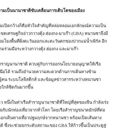
 ความเป็นนานาชาติขับเคลื่อนการเติบโตของเมือง
ามเปิดกว้างก็คือหัวใจสำคัญที่หล่อหลอมเอกลักษณ์ความเป็น
ขตเศรษฐกิจอ่าวกวางตุ้ง-ฮ่องกง-มาเก๊า (GBA) หนานซาจึงมี
โยงพื้นที่ฝั่งตะวันออกและตะวันตกของปากแม่น้ำเพิร์ล อีก
มร่วมมือระหว่างกวางตุ้ง ฮ่องกง และมาเก๊า
รือสำราญนานาชาติ ควบคู่กับการออกนโยบายอนุญาตให้เรือ
หนือได้ รวมถึงอำนวยความสะดวกด้านการเดินทางข้าม
ผู้คน ระบบโลจิสติกส์ และข้อมูลข่าวสารระหว่างหนานซา
งใกล้ชิดกันมากขึ้น
ึ่งในท่าเรือสำราญนานาชาติที่ใหญ่ที่สุดของจีน กำลังเร่ง
รับนักท่องเที่ยวจากทั่วโลก โดยเรือสำราญขนาดยักษ์ที่ต่อ
มออกเดินทางเที่ยวปฐมฤกษ์จากหนานซา พร้อมเปิดเส้นทาง
ต้ ซึ่งจะช่วยยกระดับสถานะของ GBA ให้ก้าวขึ้นเป็นประตูสู่