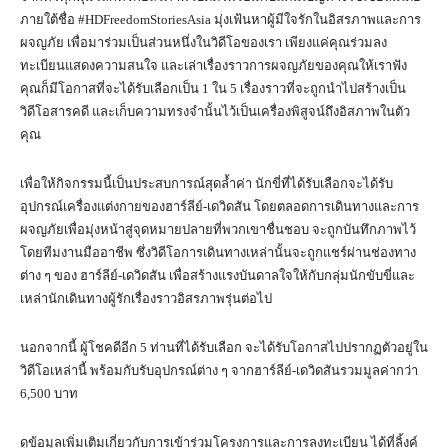
ภายใต้ชื่อ #HDFreedomStoriesAsia มุ่งเฟ้นหาผู้มีใจรักในอิสรภาพและการ
ผจญภัย เพื่อมาร่วมเป็นส่วนหนึ่งในวิดีโอของเรา เพียงแค่คุณร่วมลง
ทะเบียนแสดงความสนใจ และเล่าเรื่องราวการผจญภัยของคุณให้เราฟัง
คุณก็มีโอกาสที่จะได้รับเลือกเป็น 1 ใน 5 เรื่องราวที่จะถูกนำไปสร้างเป็น
วิดีโอสารคดี และเก็บความทรงจำนั้นไว้เป็นเครื่องพิสูจน์ถึงอิสภาพในตัว
คุณ
เพื่อให้กิจกรรมนี้เป็นประสบการณ์สุดล้ำค่า นักขี่ที่ได้รับเลือกจะได้รับ
อุปกรณ์เครื่องแต่งกายของฮาร์ลีย์-เดวิดสัน โดยตลอดการเดินทางและการ
ผจญภัยเพื่อมุ่งหน้าสู่จุดหมายปลายที่พวกเขาชื่นชอบ จะถูกบันทึกภาพไว้
โดยทีมงานมืออาชีพ ซึ่งวิดีโอการเดินทางเหล่านั้นจะถูกแชร์ผ่านช่องทาง
ต่าง ๆ ของ ฮาร์ลีย์-เดวิดสัน เพื่อสร้างแรงบันดาลใจให้กับกลุ่มนักขับขี่และ
เหล่านักเดินทางผู้รักเรื่องราวอิสรภาพรุ่นต่อไป
นอกจากนี้ ผู้โชคดีอีก 5 ท่านที่ได้รับเลือก จะได้รับโอกาสไปปรากฏตัวอยู่ใน
วิดีโอเหล่านี้ พร้อมกับรับอุปกรณ์ต่าง ๆ จากฮาร์ลีย์-เดวิดสันรวมมูลค่ากว่า
6,500 บาท
ดูข้อมูลเพิ่มเติมเกี่ยวกับการเข้าร่วมโครงการและการลงทะเบียน ได้ที่ลิ้งค์