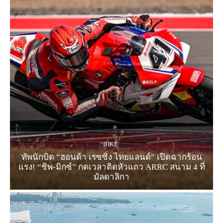
BIKE
ทัพนักบิด “ฮอนด้า เรซซิ่ง ไทยแลนด์” เปิดฉากร้อน
แรง! “ชิพ-มิกซ์” กดเวลาติดหัวแถว ARRC สนาม 4 ที่
มัลดาลิกา