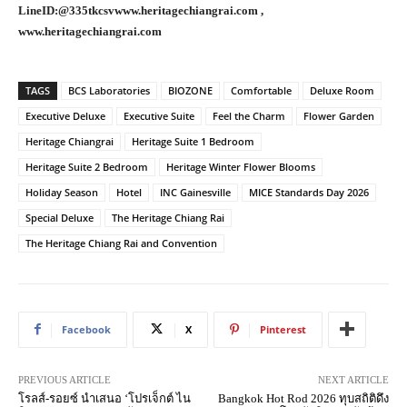
LineID:@335tkcsvwww.heritagechiangrai.com ,
www.heritagechiangrai.com
TAGS
BCS Laboratories
BIOZONE
Comfortable
Deluxe Room
Executive Deluxe
Executive Suite
Feel the Charm
Flower Garden
Heritage Chiangrai
Heritage Suite 1 Bedroom
Heritage Suite 2 Bedroom
Heritage Winter Flower Blooms
Holiday Season
Hotel
INC Gainesville
MICE Standards Day 2026
Special Deluxe
The Heritage Chiang Rai
The Heritage Chiang Rai and Convention
Facebook
X
Pinterest
PREVIOUS ARTICLE
NEXT ARTICLE
โรลส์-รอยซ์ นำเสนอ ‘โปรเจ็กต์ ไน
Bangkok Hot Rod 2026 ทุบสถิติดึง