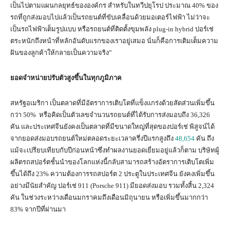
เป็นไปตามแผนกลยุทธ์ขององค์กร สำหรับในทวีปยุโรป ประมาณ 40% ของ
รถที่ถูกส่งมอบไปแล้วเป็นรถยนต์ที่ขับเคลื่อนด้วยมอเตอร์ไฟฟ้า ไม่ว่าจะ
เป็นรถไฟฟ้าเต็มรูปแบบ หรือรถยนต์ที่ติดตั้งขุมพลัง plug-in hybrid ปอร์เช่
ตระหนักถึงหน้าที่หลักอันดับแรกของเราอยู่เสมอ นั่นก็คือการเติมเต็มความ
ฝันของลูกค้าให้กลายเป็นความจริง”
ยอดจำหน่ายปรับตัวสูงขึ้นในทุกภูมิภาค
สหรัฐอเมริกา เป็นตลาดที่มีอัตราการเติบโตที่แข็งแกร่งด้วยสัดส่วนเพิ่มขึ้น
กว่า 50% หรือคิดเป็นตัวเลขจำนวนรถยนต์ที่ได้รับการส่งมอบถึง 36,326
คัน และประเทศจีนยังคงเป็นตลาดที่มีขนาดใหญ่ที่สุดของปอร์เช่ พิสูจน์ได้
จากยอดส่งมอบรถยนต์ใหม่ตลอดระยะเวลาครึ่งปีแรกสูงถึง
48,654
คัน ถึง
แม้จะเปรียบเทียบกับปีก่อนหน้าซึ่งทำผลงานยอดเยี่ยมอยู่แล้วก็ตาม บริษัทผู้
ผลิตรถสปอร์ตชั้นนำของโลกแห่งนี้กลับสามารถสร้างอัตราการเติบโตเพิ่ม
ขึ้นได้ถึง 23% ความต้องการรถสปอร์ต 2 ประตูในประเทศจีน ยังคงเพิ่มขึ้น
อย่างมีนัยสำคัญ ปอร์เช่ 911 (Porsche 911) มียอดส่งมอบ รวมทั้งสิ้น 2,324
คัน ในช่วงระหว่างเดือนมกราคมถึงเดือนมิถุนายน หรือเพิ่มขึ้นมากกว่า
83% จากปีที่ผ่านมา