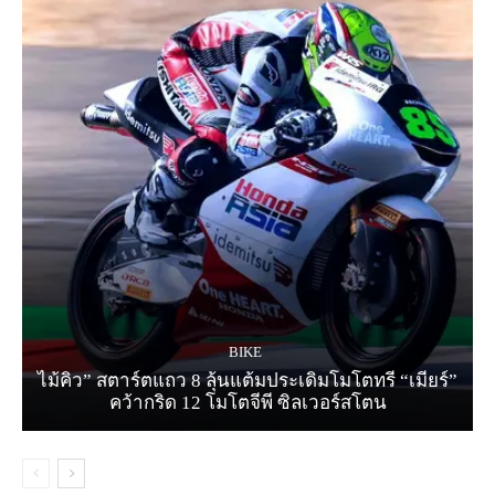
BIKE
ไม้คิว” สตาร์ตแถว 8 ลุ้นแต้มประเดิมโมโตทรี “เมียร์”
คว้ากริด 12 โมโตจีพี ซิลเวอร์สโตน