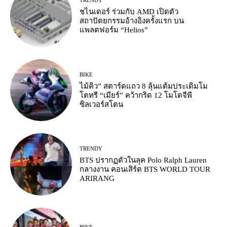
TRENDY
ชไนเดอร์ ร่วมกับ AMD เปิดตัว
สถาปัตยกรรมอ้างอิงครั้งแรก บน
แพลตฟอร์ม “Helios”
BIKE
ไม้คิว” สตาร์ตแถว 8 ลุ้นแต้มประเดิมโม
โตทรี “เมียร์” คว้ากริด 12 โมโตจีพี
ซิลเวอร์สโตน
TRENDY
BTS ปรากฏตัวในลุค Polo Ralph Lauren
กลางงาน คอนเสิร์ต BTS WORLD TOUR
ARIRANG