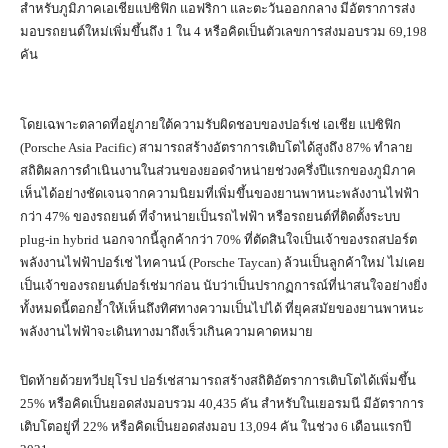
สำหรับภูมิภาคเอเชียแปซิฟิก แอฟริกา และตะวันออกกลาง มีอัตราการส่ง
มอบรถยนต์ใหม่เพิ่มขึ้นถึง 1 ใน 4 หรือคิดเป็นตัวเลขการส่งมอบรวม 69,198
คัน
โดยเฉพาะตลาดที่อยู่ภายใต้ความรับผิดชอบของปอร์เช่ เอเชีย แปซิฟิก
(Porsche Asia Pacific) สามารถสร้างอัตราการเติบโตได้สูงถึง 87% ทำลาย
สถิติผลการดำเนินงานในส่วนของยอดจำหน่ายช่วงครึ่งปีแรกของภูมิภาค
เห็นได้อย่างชัดเจนจากความนิยมที่เพิ่มขึ้นของยานพาหนะพลังงานไฟฟ้า
กว่า 47% ของรถยนต์ ที่จำหน่ายเป็นรถไฟฟ้า หรือรถยนต์ที่ติดตั้งระบบ
plug-in hybrid นอกจากนี้ลูกค้ากว่า 70% ที่ตัดสินใจเป็นเจ้าของรถสปอร์ต
พลังงานไฟฟ้าปอร์เช่ ไทคานน์ (Porsche Taycan) ล้วนเป็นลูกค้าใหม่ ไม่เคย
เป็นเจ้าของรถยนต์ปอร์เช่มาก่อน นับว่าเป็นปรากฏการณ์ที่น่าสนใจอย่างยิ่ง
ทั้งหมดนี้ตอกย้ำให้เห็นถึงทิศทางความเป็นไปได้ ที่ยุคสมัยของยานพาหนะ
พลังงานไฟฟ้าจะเดินทางมาถึงเร็วเกินความคาดหมาย
ปิดท้ายด้วยทวีปยุโรป ปอร์เช่สามารถสร้างสถิติอัตราการเติบโตได้เพิ่มขึ้น
25% หรือคิดเป็นยอดส่งมอบรวม 40,435 คัน สำหรับในเยอรมนี มีอัตราการ
เติบโตอยู่ที่ 22% หรือคิดเป็นยอดส่งมอบ 13,094 คัน ในช่วง 6 เดือนแรกปี