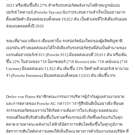
2021 หรือเพิ่มขึ้นถึง 27% สำหรับรถสปอร์ตพลังงานไฟฟ้าสมบูรณ์แบบ
ปอร์เช่ ไทคานน์ (Porsche Taycan) นับว่าประสบความสำเร็จเป็นอย่างมาก
ตั้งแต่เปิดตัว มียอดส่งมอบทั้งหมด 19,822 คัน เป็นตัวเลขที่ใกล้เคียงกับยอด
ส่งมอบตลอดทั้งปี 2020
ขณะที่ผ่านมาเพียง 6 เดือนเท่านั้น รถสปอร์ตน้องใหม่ของผู้ผลิตสัญชาติ
เยอรมัน สร้างยอดส่งมอบได้ใกล้เคียงกับรถสปอร์ตรุ่นพี่อันเป็นตำนานของ
แบรนด์อย่างปอร์เช่ 911 (Porsche 911) มียอดส่งมอบที่ 20,611 คัน หรือเพิ่ม
ขึ้น 22% ในส่วนของ 718 บ็อกซเตอร์ (718 Boxster) และ 718 เคย์แมน (718
Cayman) มียอดส่งมอบ 11,922 คัน เพิ่มขึ้น 33% ปิดท้ายด้วยปอร์เช่ พานาเม
ร่า (Porsche Panamera) มียอดส่งมอบทั้งหมด 13,633 คัน เพิ่มขึ้น 6%
Detlev von Platen สมาชิกคณะกรรมการบริหารผู้กำกับดูแลส่วนงานขาย
และการตลาดของ Porsche AG กล่าวว่า “เรารู้สึกยินดีเป็นอย่างยิ่ง ที่ยนต
รกรรมสปอร์ตของเราก่อให้เกิดความต้องการในระดับสูง ยอดส่งมอบ
รถยนต์ใหม่ที่ปรับตัวเพิ่มขึ้นในช่วงครึ่งแรกของปี เกิดขึ้นพร้อมกันในทุก
ตลาด ยานพาหนะพลังงานไฟฟ้ามีอัตราการเติบโตเพิ่มขึ้นในทุกภูมิภาค
อัตราการเติบโตดังกล่าวแสดงให้เห็นถึงแนวทางการดำเนินงานของบริษัท ที่