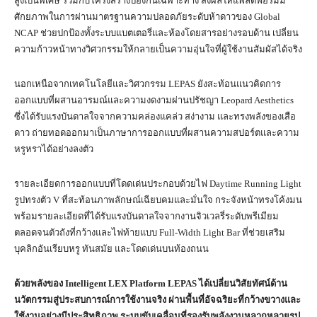
สูงเป็นพิเศษ ร่วมกับโครงสร้างป้องกันเฉพาะทาง ส่งผลให้แพลตฟอร์มมี
ศักยภาพในการผ่านมาตรฐานความปลอดภัยระดับห้าดาวของ Global
NCAP ช่วยปกป้องทั้งระบบแบตเตอรี่และห้องโดยสารอย่างรอบด้าน เปลี่ยน
ความก้าวหน้าทางวิศวกรรมให้กลายเป็นความอุ่นใจที่ผู้ใช้งานสัมผัสได้จริง
นอกเหนือจากเทคโนโลยีและวิศวกรรม LEPAS ยังสะท้อนแนวคิดการ
ออกแบบที่ผสานอารมณ์และความงดงามผ่านปรัชญา Leopard Aesthetics
ซึ่งได้รับแรงบันดาลใจจากความคล่องแคล่ว สง่างาม และทรงพลังของเสือ
ดาว ถ่ายทอดออกมาเป็นภาษาการออกแบบที่ผสานความสปอร์ตและความ
หรูหราได้อย่างลงตัว
รายละเอียดการออกแบบที่โดดเด่นประกอบด้วยไฟ Daytime Running Light
รูปทรงตัว V ที่สะท้อนภาพลักษณ์เฉียบคมและมั่นใจ กระจังหน้าทรงโค้งมน
พร้อมรายละเอียดที่ได้รับแรงบันดาลใจจากงานจิวเวลรี่ระดับพรีเมียม
ตลอดจนตัวถังที่กว้างและไฟท้ายแบบ Full-Width Light Bar ที่ช่วยเสริม
บุคลิกอันเรียบหรู ทันสมัย และโดดเด่นบนท้องถนน
ด้วยพลังของ
Intelligent LEX Platform LEPAS
ได้เปลี่ยนวิสัยทัศน์ด้าน
นวัตกรรมสู่ประสบการณ์การใช้งานจริง ผ่านพื้นที่อัจฉริยะที่กว้างขวางและ
ใช้งานอย่างมีประสิทธิภาพ ระบบขับเคลื่อนที่รองรับพลังงานหลากหลายรูป