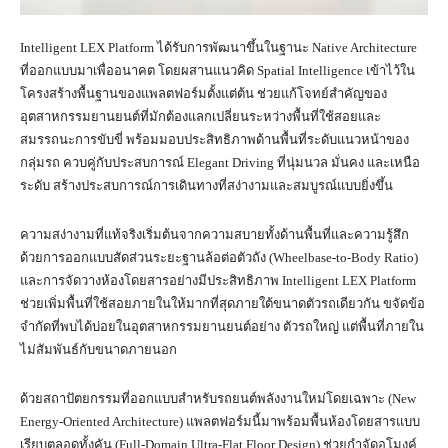
Intelligent LEX Platform ได้รับการพัฒนาขึ้นในฐานะ Native Architecture
ที่ออกแบบมาเพื่ออนาคต โดยผสานแนวคิด Spatial Intelligence เข้าไว้ใน
โครงสร้างพื้นฐานของแพลตฟอร์มตั้งแต่ต้น ช่วยแก้โจทย์สำคัญของ
อุตสาหกรรมยานยนต์ที่มักต้องแลกเปลี่ยนระหว่างพื้นที่ใช้สอยและ
สมรรถนะการขับขี่ พร้อมมอบประสิทธิภาพด้านพื้นที่ระดับแนวหน้าของ
กลุ่มรถ ควบคู่กับประสบการณ์ Elegant Driving ที่นุ่มนวล มั่นคง และเหนือ
ระดับ สร้างประสบการณ์การเดินทางที่สง่างามและสมบูรณ์แบบยิ่งขึ้น
ความสง่างามที่แท้จริงเริ่มต้นจากความสบายทั้งด้านพื้นที่และความรู้สึก
ด้วยการออกแบบสัดส่วนระยะฐานล้อต่อตัวถัง (Wheelbase-to-Body Ratio)
และการจัดวางห้องโดยสารอย่างมีประสิทธิภาพ Intelligent LEX Platform
ช่วยเพิ่มพื้นที่ใช้สอยภายในให้มากที่สุดภายใต้ขนาดตัวรถเดียวกัน ขจัดข้อ
จำกัดที่พบได้บ่อยในอุตสาหกรรมยานยนต์อย่าง ตัวรถใหญ่ แต่พื้นที่ภายใน
ไม่สัมพันธ์กับขนาดภายนอก
ด้วยสถาปัตยกรรมที่ออกแบบสำหรับรถยนต์พลังงานใหม่โดยเฉพาะ (New
Energy-Oriented Architecture) แพลตฟอร์มนี้มาพร้อมพื้นห้องโดยสารแบบ
เรียบตลอดทั้งคัน (Full-Domain Ultra-Flat Floor Design) ช่วยกำจัดอุโมงค์