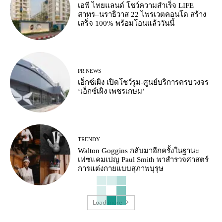
เอพี ไทยแลนด์ โชว์ความสำเร็จ LIFE
สาทร–นราธิวาส 22 ไพรเวตคอนโด สร้าง
เสร็จ 100% พร้อมโอนแล้ววันนี้
PR NEWS
เอ็กซ์เผิง เปิดโชว์รูม-ศูนย์บริการครบวงจร
‘เอ็กซ์เผิง เพชรเกษม’
TRENDY
Walton Goggins กลับมาอีกครั้งในฐานะ
เฟซแคมเปญ Paul Smith พาสำรวจศาสตร์
การแต่งกายแบบสุภาพบุรุษ
Load more