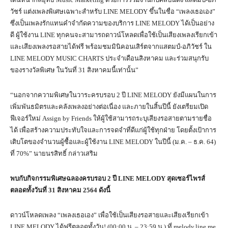
วัชร์ แต่งเพลงพิเศษเฉพาะสำหรับ LINE MELODY ขึ้นในชื่อ “เพลงเธอเอง”
ซึ่งเป็นเพลงรักแทนคำจำกัดความของบริการ LINE MELODY ได้เป็นอย่าง
ดี ผู้ใช้งาน LINE ทุกคนจะสามารถดาวน์โหลดเพื่อใช้เป็นเสียงเพลงเรียกเข้า
และเสียงเพลงรอสายได้ฟรี พร้อมชมมินิคอนเสิร์ตจากแสตมป์-อภิวัชร์ ใน
LINE MELODY MUSIC CHARTS ประจำเดือนสิงหาคม และร่วมสนุกรับ
ของรางวัลพิเศษ ในวันที่ 31 สิงหาคมนี้เท่านั้น”
“นอกจากความพิเศษในวาระครบรอบ 2 ปี LINE MELODY ยังมีแผนในการ
เพิ่มพันธมิตรและคลังเพลงอย่างต่อเนื่อง และภายในสิ้นปีนี้ ยังเตรียมเปิด
ฟีเจอร์ใหม่ Assign by Friends ให้ผู้ใช้สามารถระบุเสียงรอสายตามรายชื่อ
ได้ เพื่อสร้างความประทับใจและการจดจำที่ดีแก่ผู้ใช้ทุกฝ่าย โดยตั้งเป้าการ
เติบโตของจำนวนผู้ซื้อและผู้ใช้งาน LINE MELODY ในปีนี้ (ม.ค. – ธ.ค. 64)
ที่ 70%” นายนรสิทธิ์ กล่าวเสริม
พบกับกิจกรรมพิเศษฉลองครบรอบ
2 ปี LINE MELODY สุดเซอร์ไพรส์
ตลอดทั้งวันที่ 31 สิงหาคม 2564 ดังนี้
ดาวน์โหลดเพลง “เพลงเธอเอง” เพื่อใช้เป็นเสียงรอสายและเสียงเรียกเข้า
LINE MELODY ได้ฟรีตลอดทั้งวัน! (00:00 น. – 23:59 น.) ที่ melody.line.me