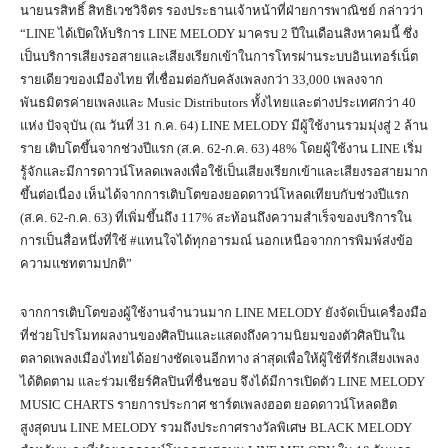
นายนรสิทธิ์ สิทธิเวชวิจิตร รองประธานเจ้าหน้าที่ฝ่ายการพาณิชย์ กล่าวว่า
“LINE ได้เปิดให้บริการ LINE MELODY มาครบ 2 ปีในเดือนสิงหาคมนี้ ซึ่ง
เป็นบริการเสียงรอสายและเสียงเรียกเข้าในการโทรผ่านระบบอินเทอร์เน็ต
รายเดียวของเมืองไทย ที่เชื่อมต่อกับคลังเพลงกว่า 33,000 เพลงจาก
พันธมิตรค่ายเพลงและ Music Distributors ทั้งไทยและต่างประเทศกว่า 40
แห่ง ปัจจุบัน (ณ วันที่ 31 ก.ค. 64) LINE MELODY มีผู้ใช้งานรวมมุ่งสู่ 2 ล้าน
ราย เติบโตขึ้นจากช่วงปีแรก (ส.ค. 62-ก.ค. 63) 48% โดยผู้ใช้งาน LINE เริ่ม
รู้จักและมีการดาวน์โหลดเพลงเพื่อใช้เป็นเสียงเรียกเข้าและเสียงรอสายมาก
ขึ้นต่อเนื่อง เห็นได้จากการเติบโตของยอดดาวน์โหลดเทียบกับช่วงปีแรก
(ส.ค. 62-ก.ค. 63) ที่เพิ่มขึ้นถึง 117% สะท้อนถึงความสำเร็จของบริการใน
การเป็นสื่อหนึ่งที่ใช้ #แทนใจได้ทุกอารมณ์ นอกเหนือจากการพิมพ์ส่งข้อ
ความแชทตามปกติ”
จากการเติบโตของผู้ใช้งานจำนวนมาก LINE MELODY ยังจัดเป็นเครื่องมือ
ที่ช่วยโปรโมทผลงานของศิลปินและแสดงถึงความนิยมของตัวศิลปินใน
ตลาดเพลงเมืองไทยได้อย่างชัดเจนอีกทาง ล่าสุดเพื่อให้ผู้ใช้ที่รักเสียงเพลง
ได้ติดตาม และร่วมเชียร์ศิลปินที่ชื่นชอบ จึงได้มีการเปิดตัว LINE MELODY
MUSIC CHARTS รายการประกาศ ชาร์ตเพลงฮอต ยอดดาวน์โหลดฮิต
สูงสุดบน LINE MELODY รวมถึงประกาศรางวัลพิเศษ BLACK MELODY