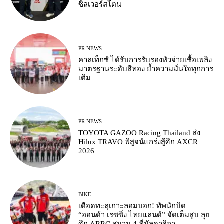
ซิลเวอร์สโตน
PR NEWS
คาลเท็กซ์ ได้รับการรับรองหัวจ่ายเชื้อเพลิง
มาตรฐานระดับสีทอง ย้ำความมั่นใจทุกการ
เติม
PR NEWS
TOYOTA GAZOO Racing Thailand ส่ง
Hilux TRAVO พิสูจน์แกร่งสู้ศึก AXCR
2026
BIKE
เดือดทะลุเกาะลอมบอก! ทัพนักบิด
“ฮอนด้า เรซซิ่ง ไทยแลนด์” จัดเต็มสูบ ลุย