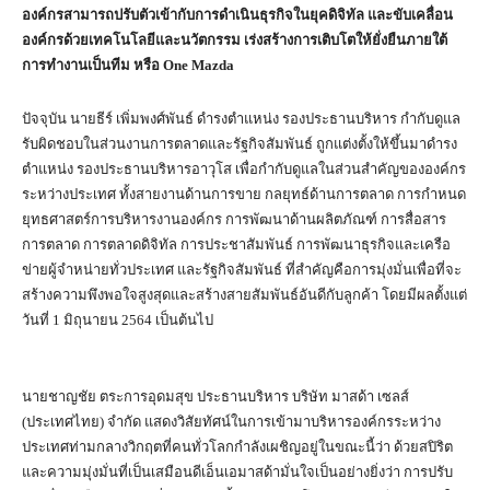
องค์กรสามารถปรับตัวเข้ากับการดำเนินธุรกิจในยุคดิจิทัล และขับเคลื่อน
องค์กรด้วยเทคโนโลยีและนวัตกรรม เร่งสร้างการเติบโตให้ยั่งยืนภายใต้
การทำงานเป็นทีม หรือ
One Mazda
ปัจจุบัน นายธีร์ เพิ่มพงศ์พันธ์ ดำรงตำแหน่ง รองประธานบริหาร กำกับดูแล
รับผิดชอบในส่วนงานการตลาดและรัฐกิจสัมพันธ์ ถูกแต่งตั้งให้ขึ้นมาดำรง
ตำแหน่ง รองประธานบริหารอาวุโส เพื่อกำกับดูแลในส่วนสำคัญขององค์กร
ระหว่างประเทศ ทั้งสายงานด้านการขาย กลยุทธ์ด้านการตลาด การกำหนด
ยุทธศาสตร์การบริหารงานองค์กร การพัฒนาด้านผลิตภัณฑ์ การสื่อสาร
การตลาด การตลาดดิจิทัล การประชาสัมพันธ์ การพัฒนาธุรกิจและเครือ
ข่ายผู้จำหน่ายทั่วประเทศ และรัฐกิจสัมพันธ์ ที่สำคัญคือการมุ่งมั่นเพื่อที่จะ
สร้างความพึงพอใจสูงสุดและสร้างสายสัมพันธ์อันดีกับลูกค้า โดยมีผลตั้งแต่
วันที่ 1 มิถุนายน 2564 เป็นต้นไป
นายชาญชัย ตระการอุดมสุข ประธานบริหาร บริษัท มาสด้า เซลส์
(ประเทศไทย) จำกัด แสดงวิสัยทัศน์ในการเข้ามาบริหารองค์กรระหว่าง
ประเทศท่ามกลางวิกฤตที่คนทั่วโลกกำลังเผชิญอยู่ในขณะนี้ว่า ด้วยสปิริต
และความมุ่งมั่นที่เป็นเสมือนดีเอ็นเอมาสด้ามั่นใจเป็นอย่างยิ่งว่า การปรับ