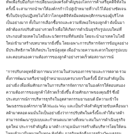
ทัพเพื่อรับมือกับการเปลี่ยนแปลงครั้งสำคัญของโลกการค้าเสรียุคดิจิทัลใน
ครั้งนี้ จะสามารถนำพาให้องค์กรก้าวไปสู่เป้าหมายที่วางไว้ได้อย่างชัดเจน
ซึ่งในปัจจุบันปฏิเสธไม่ได้ว่าโลกยุคดิจิทัลมีผลต่อพฤติกรรมของผู้บริโภค
เป็นอย่างมาก ทั้งในการเลือกซื้อรถและความพึงพอใจของลูกค้า ดังนั้นมา
สด้าต้องเร่งปรับตัวอย่างรวดเร็วเพื่อให้เกิดการดำเนินธุรกิจรูปแบบใหม่ที่
ประกอบด้วยเทคโนโลยีและนวัตกรรมที่ทันสมัย โดยจะนำเอาเทคโนโลยี
ใหม่เข้ามาสร้างบทบาทมากยิ่งขึ้น โดยเฉพาะการบริหารจัดการข้อมูลอย่าง
มีประสิทธิภาพให้เกิดประโยชน์สูงสุด เพื่ออำนวยความสะดวกในทุกรูปแบบ
และตอบสนองความต้องการของลูกค้าอย่างรวดเร็วต่อสถานการณ์
“การปรับกลยุทธ์ด้วยการผนวกรวมในส่วนของการขายและการตลาด รวม
ทั้งการพัฒนาเครือข่ายผู้จำหน่ายแบบครบวงจรในครั้งนี้ มีส่วนสำคัญเป็น
อย่างยิ่ง เพื่อเพิ่มศักยภาพในการบริหารจัดการภายในองค์กรให้ตอบสนอง
ความต้องการของลูกค้าได้รวดเร็วยิ่งขึ้น ด้วยศักยภาพของคุณธีร์ ซึ่งมี
ประสบการณ์การบริหารธุรกิจในอุตสาหกรรมยานยนต์ มีความเข้าใจ
วัฒนธรรมองค์กรภายใต้ Mazda Way และเป็นกำลังสำคัญช่วยขับเคลื่อนมา
สด้ามาตลอด ผมมั่นใจเป็นอย่างยิ่งว่าการปรับทัพในครั้งนี้จะทำให้มาสด้า
สามารถพัฒนารูปแบบและกำหนดแนวทางที่เหมาะสมในการดำเนินธุรกิจ
ยุคใหม่ ประการสำคัญคือ มาสด้า เรามุ่งเน้นการสร้างทีมบริหารโดยให้คน
ไทยเข้ามามีบทบาทในทุกๆ ฟังก์ชั่น ภารกิจหลักคือการสร้างวัฒนธรรม