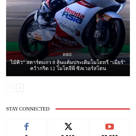
BIKE
ไม้คิว” สตาร์ตแถว 8 ลุ้นแต้มประเดิมโมโตทรี “เมียร์”
คว้ากริด 12 โมโตจีพี ซิลเวอร์สโตน
STAY CONNECTED