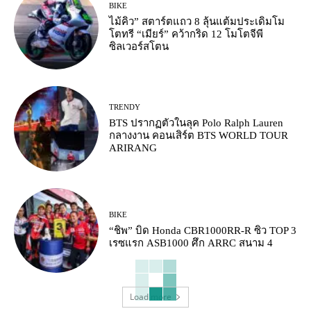
BIKE
ไม้คิว” สตาร์ตแถว 8 ลุ้นแต้มประเดิมโม
โตทรี “เมียร์” คว้ากริด 12 โมโตจีพี
ซิลเวอร์สโตน
TRENDY
BTS ปรากฏตัวในลุค Polo Ralph Lauren
กลางงาน คอนเสิร์ต BTS WORLD TOUR
ARIRANG
BIKE
“ชิพ” บิด Honda CBR1000RR-R ซิว TOP 3
เรซแรก ASB1000 ศึก ARRC สนาม 4
Load more