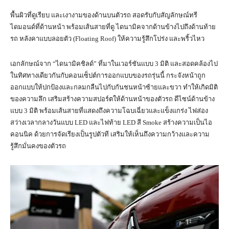
พื้นผิวที่ดูเรียบ และเงางามของด้านบนตัวรถ สอดรับกับสัญลักษณ์ทรี
ไดมอนด์ที่ด้านหน้า พร้อมเส้นสายที่ดู ไดนามิคจากด้านข้างไปถึงด้านท้าย
รถ หลังคาแบบลอยตัว (Floating Roof) ให้ความรู้สึกโปร่ง และพริ้วไหว
เอกลักษณ์จาก “ไดนามิคชิลด์” ที่มาในเวอร์ชันแบบ 3 มิติ และสอดคล้องไป
ในทิศทางเดียวกันกับคอนเซ็ปต์การออกแบบของรถรุ่นนี้ กระจังหน้าถูก
ออกแบบให้ปกป้องและกลมกลืนไปกับกันชนหน้าซ้ายและขวา ทำให้เกิดมิติ
ของความลึก เสริมสร้างความสปอร์ตให้ด้านหน้าของตัวรถ ดีไซน์ด้านข้าง
แบบ 3 มิติ พร้อมเส้นสายที่แสดงถึงความโฉบเฉี่ยวและแข็งแกร่ง ไฟส่อง
สว่างเวลากลางวันแบบ LED และไฟท้าย LED สี Smoke สร้างความเป็นไอ
คอนนิค ด้วยการจัดเรียงเป็นรูปตัวที เสริมให้เห็นถึงความกว้างและความ
รู้สึกมั่นคงของตัวรถ