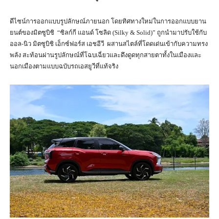
ดีไซน์การออกแบบรูปลักษณ์ภายนอก โดยทิศทางใหม่ในการออกแบบยาน
ยนต์ของมิตซูบิชิ “ซิลก์กี แอนด์ โซลิด (Silky & Solid)” ถูกนำมาปรับใช้กับ
ออล-นิว มิตซูบิชิ เอ็กซ์ฟอร์ส เอชอีวี ผสานสไตล์ที่โดดเด่นเข้ากับความทรง
พลัง สะท้อนผ่านรูปลักษณ์ที่โฉบเฉี่ยวและดึงดูดทุกสายตาทั้งในเมืองและ
นอกเมืองตามแบบฉบับรถเอสยูวีที่แท้จริง