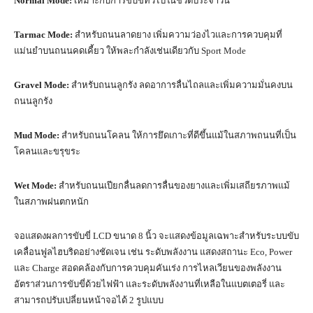
Normal Mode:
เหมาะกับการขับขี่ทั่วไปในชีวิตประจำวัน
Tarmac Mode:
สำหรับถนนลาดยาง เพิ่มความว่องไวและการควบคุมที่
แม่นยำบนถนนคดเคี้ยว ให้พละกำลังเช่นเดียวกับ Sport Mode
Gravel Mode:
สำหรับถนนลูกรัง ลดอาการลื่นไถลและเพิ่มความมั่นคงบน
ถนนลูกรัง
Mud Mode:
สำหรับถนนโคลน ให้การยึดเกาะที่ดีขึ้นแม้ในสภาพถนนที่เป็น
โคลนและขรุขระ
Wet Mode:
สำหรับถนนเปียกลื่นลดการลื่นของยางและเพิ่มเสถียรภาพแม้
ในสภาพฝนตกหนัก
จอแสดงผลการขับขี่ LCD ขนาด 8 นิ้ว จะแสดงข้อมูลเฉพาะสำหรับระบบขับ
เคลื่อนฟูลไฮบริดอย่างชัดเจน เช่น ระดับพลังงาน แสดงสถานะ Eco, Power
และ Charge สอดคล้องกับการควบคุมคันเร่ง การไหลเวียนของพลังงาน
อัตราส่วนการขับขี่ด้วยไฟฟ้า และระดับพลังงานที่เหลือในแบตเตอรี่ และ
สามารถปรับเปลี่ยนหน้าจอได้ 2 รูปแบบ