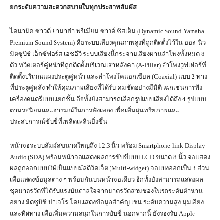
ยกระดับความสะดวกสบายในทุกประสาทสัมผัส
ไดนามิค ซาวด์ ยามาฮ่า พรีเมียม ซาวด์ ซิสเต็ม (Dynamic Sound Yamaha
Premium Sound System) คือระบบเสียงคุณภาพสูงที่ถูกติดตั้งไว้ใน ออล-นิว
มิตซูบิชิ เอ็กซ์ฟอร์ส เอชอีวี ระบบเสียงนี้กระจายเสียงผ่านลำโพงทั้งหมด 8
ตัว ทวิตเตอร์คู่หน้าที่ถูกติดตั้งบริเวณเสาหลังคา (A-Pillar) ลำโพงวูฟเฟอร์ที่
ติดตั้งบริเวณแผงประตูคู่หน้า และลำโพงโคแอกเซียล (Coaxial) แบบ 2 ทาง
ที่ประตูคู่หลัง ทำให้คุณภาพเสียงที่ได้รับ คมชัดอย่างมีมิติ เฉกเช่นการฟัง
เครื่องดนตรีแบบแยกชิ้น อีกทั้งยังสามารถเลือกรูปแบบเสียงได้ถึง 4 รูปแบบ
ตามรสนิยมและอารมณ์ในการฟังเพลง เพื่อเพิ่มสุนทรียภาพและ
ประสบการณ์ขับขี่ที่เพลิดเพลินยิ่งขึ้น
หน้าจอระบบสัมผัสขนาดใหญ่ถึง 12.3 นิ้ว พร้อม Smartphone-link Display
Audio (SDA) พร้อมหน้าจอแสดงผลการขับขี่แบบ LCD ขนาด 8 นิ้ว จอแสดง
ผลถูกออกแบบให้เป็นแบบมัลติวิดเจ็ต (Multi-widget) จอแบ่งออกเป็น 3 ส่วน
เพื่อแสดงข้อมูลต่าง ๆ พร้อมกันบนหน้าจอเดียว อีกทั้งยังสามารถแสดงผล
ชุดมาตรวัดที่ได้รับแรงบันดาลใจจากมาตรวัดสามช่องในรถระดับตำนาน
อย่าง มิตซูบิชิ ปาเจโร โดยแสดงข้อมูลสำคัญ เช่น ระดับความสูง มุมเอียง
และทิศทาง เพื่อเพิ่มความสนุกในการขับขี่ นอกจากนี้ ยังรองรับ Apple