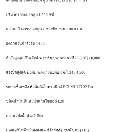
เครื่องยนต์รหัส4A92 4 สูบ MIVEC DOHC 16 วาล์ว
ปริมาตรกระบอกสูบ 1,590 ซีซี.
ความกว้างกระบอกสูบ x ช่วงชัก 75.0 x 90.0 มม.
อัตราส่วนกำลังอัด 14 : 1
กำลังสูงสุด
กิโลวัตต์ (แรงม้า) / รอบต่อนาที
79 (107) / 6,000
แรงบิดสูงสุด
นิวตันเมตร / รอบต่อนาที
134 / 4,500
ระบบเชื้อเพลิง หัวฉีดอิเล็กทรอนิกส์ ECI-MULTI 32 Bit
ชนิดน้ำมันที่แนะนำแก็สโซฮอล์ E20
ความจุถังน้ำมัน42 ลิตร
มอเตอร์ไฟฟ้ากำลังสูงสุด
กิโลวัตต์ (แรงม้า)
85 (116)