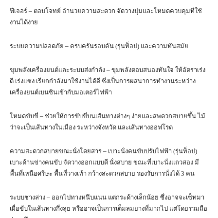
ฟีเจอร์ – ตอบโจทย์ อำนวยความสะดวก จัดวางปุ่มและโหมดควบคุมที่ใช้
งานได้ง่าย
ระบบความปลอดภัย – ครบครันรอบคัน (รุ่นท็อป) และความทันสมัย
ขุมพลังเครื่องยนต์และระบบส่งกำลัง – ขุมพลังตอบสนองทันใจ ให้อัตราเร่ง
ดี เร่งแซง เรียกกำลังมาใช้งานได้ดี ซึ่งเป็นการผสนาการทำงานระหว่าง
เครื่องยนต์เบนซินเข้ากับมอเตอร์ไฟฟ้า
โหมดขับขี่ – ช่วยให้การขับขี่บนเส้นทางต่างๆ ง่ายและสพดวกสบายขึ้น ไม้
ว่าจะเป็นเส้นทางในเมือง ระหว่างจังหวัด และเส้นทางออฟโรด
ความสะดวกสบายขณะนั่งโดยสาร – เบาะนั่งคนขับปรับไฟฟ้า (รุ่นท็อป)
เบาะด้านข่างคนขับ จัดวางออกแบบดี นั่งสบาย ขณะที่เบาะนั่งแถวสอง มี
พื้นที่เหนือศรีษะ พื้นที่วางเท้า กว้างสะดวกสบาย รองรับการนั่งได้ 3 คน
ระบบช่างล่าง – ออกไปทางหนึบแน่น แต่กระด้างเล็กน้อย ซึ่งอาจจะเซ็ทมา
เผื่อขับในเส้นทางกึ่งลุย หรืออาจเป็นการเต็มลมยางที่มากไป แต่โดยรวมถือ