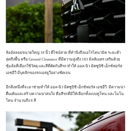
ล้ออัลลอยขนาดใหญ่ 18 นิ้ว ดีไซน์สวย ที่คำนึงถึงแอโรไดนามิค ระยะต่ำ
สุดถึงพื้น หรือ Ground Clearance ที่มีความสูงถึง 183 มิลลิเมตร เสริมด้วย
ซุ้มล้อที่เลือกใช้วัสดุ และสีที่ตัดกับสีรถ ทำให้ ออล-นิว มิตซูบิชิ เอ็กซ์ฟอร์ส
เอชอีวี มีบุคลิกของรถเอสยูวีอย่างชัดเจน
อีกสิ่งหนึ่งที่จะมาช่วยทำให้ ออล-นิว มิตซูบิชิ เอ็กซ์ฟอร์ส เอชอีวี มีความน่า
ตื่นเต้นและสร้างความน่าสนใจ คือสีรถที่มีให้เลือกทั้งแบบทูโทน และโมโน
โทน จำนวนถึง 8 สี