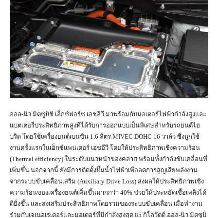
ออล-นิว มิตซูบิชิ เอ็กซ์ฟอร์ซ เอชอีวี มาพร้อมกับมอเตอร์ไฟฟ้ากำลังสูงและ
แบตเตอรี่ประสิทธิภาพสูงที่ได้รับการออกแบบเป็นพิเศษสำหรับรถยนต์ไฮ
บริด โดยใช้เครื่องยนต์เบนซิน 1.6 ลิตร MIVEC DOHC 16 วาล์ว ซึ่งถูกใช้
งานครั้งแรกในเอ็กซ์แพนเดอร์ เอชอีวี โดยให้ประสิทธิภาพเชิงความร้อน
(Thermal efficiency) ในระดับแนวหน้าของคลาส พร้อมทั้งกำลังขับเคลื่อนที่
เพิ่มขึ้น นอกจากนี้ ยังมีการติดตั้งปั๊มน้ำไฟฟ้าเพื่อลดการสูญเสียพลังงาน
จากระบบขับเคลื่อนเสริม (Auxiliary Drive Loss) ส่งผลให้ประสิทธิภาพเชิง
ความร้อนของเครื่องยนต์เพิ่มขึ้นมากกว่า 40% ช่วยให้ประหยัดเชื้อเพลิงได้
ดียิ่งขึ้น และส่งเสริมประสิทธิภาพโดยรวมของระบบขับเคลื่อน เมื่อทำงาน
ร่วมกับเจเนอเรเตอร์และมอเตอร์ที่มีกำลังสูงสุด 85 กิโลวัตต์ ออล-นิว มิตซูบิ