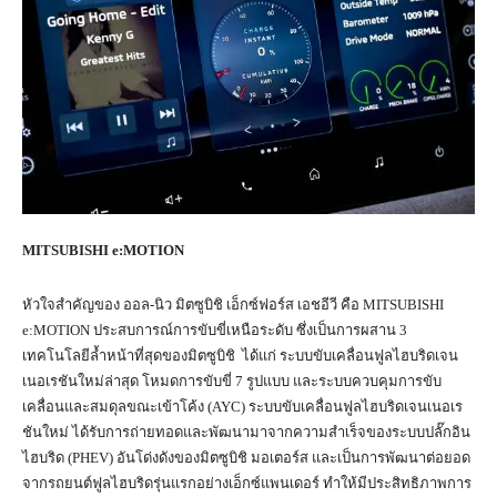
MITSUBISHI e:MOTION
หัวใจสำคัญของ ออล-นิว มิตซูบิชิ เอ็กซ์ฟอร์ส เอชอีวี คือ MITSUBISHI
e:MOTION ประสบการณ์การขับขี่เหนือระดับ ซึ่งเป็นการผสาน 3
เทคโนโลยีล้ำหน้าที่สุดของมิตซูบิชิ ได้แก่ ระบบขับเคลื่อนฟูลไฮบริดเจน
เนอเรชันใหม่ล่าสุด โหมดการขับขี่ 7 รูปแบบ และระบบควบคุมการขับ
เคลื่อนและสมดุลขณะเข้าโค้ง (AYC) ระบบขับเคลื่อนฟูลไฮบริดเจนเนอเร
ชันใหม่ ได้รับการถ่ายทอดและพัฒนามาจากความสำเร็จของระบบปลั๊กอิน
ไฮบริด (PHEV) อันโด่งดังของมิตซูบิชิ มอเตอร์ส และเป็นการพัฒนาต่อยอด
จากรถยนต์ฟูลไฮบริดรุ่นแรกอย่างเอ็กซ์แพนเดอร์ ทำให้มีประสิทธิภาพการ