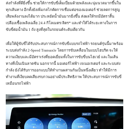
ส่งกำลังที่ดียิ่งขึ้น ช่วยให้การขับขี่เต็มเปี่ยมด้วยพลังและนุ่มนวลมากขึ้นใน
ทุกเส้นทาง อีกทั้งยังเพิ่มกลไกตัดการเชื่อมต่อของมอเตอร์ ช่วยลดการสูญ
เสียพลังงานลงได้มาก ประหยัดน้ำมันมากยิ่งขึ้น ส่งผลให้รถมีอัตราสิ้น
เปลืองเชื้อเพลิงเฉลี่ย 24.4 กิโลเมตร/ลิตร* และทำให้ได้ระยะทางในการ
ขับขี่ต่อน้ำมัน 1 ถัง สูงที่สุดในรถยนต์ระดับเดียวกัน
เพื่อให้ผู้ขับขี่ได้รับประสบการณ์การขับขี่แบบรถไฟฟ้า รถยนต์รุ่นนี้มาพร้อม
ระบบส่งกำลัง 2-Speed Transaxle โดยการขับเคลื่อนในแบบไฮบริด จะให้
ความเงียบและมีอัตราเร่งที่ยอดเยี่ยมทั้งในการขับขี่บนไฮเวย์ และในเส้น
ทางที่เป็นเนินลาดชัน นอกจากนี้ มอเตอร์ไฟฟ้า เจเนอเรเตอร์ และระบบส่ง
กำลัง ยังได้รับการออกแบบให้ทำงานผสานกันเป็นหนึ่งเดียว ทำให้มีการ
ทำงานที่เงียบลดเสียงรบกวนอย่างมีประสิทธิภาพ ให้ประสบการณ์การขับขี่
เหมือนรถไฟฟ้า