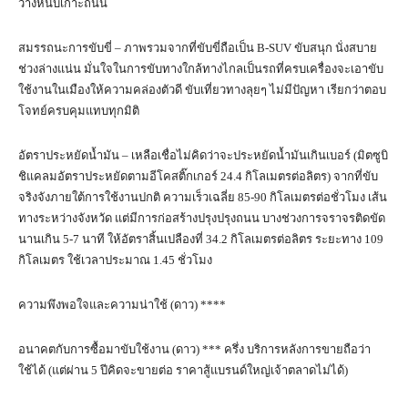
ว่างหนึบเกาะถนน
สมรรถนะการขับขี่ – ภาพรวมจากที่ขับขี่ถือเป็น B-SUV ขับสนุก นั่งสบาย
ช่วงล่างแน่น มั่นใจในการขับทางใกล้ทางไกลเป็นรถที่ครบเครื่องจะเอาขับ
ใช้งานในเมืองให้ความคล่องตัวดี ขับเที่ยวทางลุยๆ ไม่มีปัญหา เรียกว่าตอบ
โจทย์ครบคุมแทบทุกมิติ
อัตราประหยัดน้ำมัน – เหลือเชื่อไม่คิดว่าจะประหยัดน้ำมันเกินเบอร์ (มิตซูบิ
ชิแคลมอัตราประหยัดตามอีโคสติ๊กเกอร์ 24.4 กิโลเมตรต่อลิตร) จากที่ขับ
จริงจังภายใต้การใช้งานปกติ ความเร็วเฉลี่ย 85-90 กิโลเมตรต่อชั่วโมง เส้น
ทางระหว่างจังหวัด แต่มีการก่อสร้างปรุงปรุงถนน บางช่วงการจราจรติดขัด
นานเกิน 5-7 นาที ให้อัตราสิ้นเปลืองที่ 34.2 กิโลเมตรต่อลิตร ระยะทาง 109
กิโลเมตร ใช้เวลาประมาณ 1.45 ชั่วโมง
ความพึงพอใจและความน่าใช้ (ดาว) ****
อนาคตกับการซื้อมาขับใช้งาน (ดาว) *** ครึ่ง บริการหลังการขายถือว่า
ใช้ได้ (แต่ผ่าน 5 ปีคิดจะขายต่อ ราคาสู้แบรนด์ใหญ่เจ้าตลาดไม่ได้)