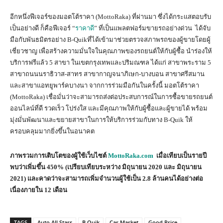
อีกหนึ่งฟีเจอร์ของมอตโต้ราคา (MottoRaka) ที่ผ่านมา ซึ่งได้กระแสตอบรับ
เป็นอย่างดี ก็คือฟีเจอร์ “
ราคาดี
” ที่เป็นแพลตฟอร์มขายรถอย่างด่วน ได้จับ
มือกับพันธมิตรอย่าง B-Quikที่ได้เข้ามาช่วยตรวจสภาพรถของผู้ขายโดยผู้
เชี่ยวชาญ เพื่อสร้างความมั่นใจในคุณภาพของรถยนต์ให้กับผู้ซื้อ นำร่องให้
บริการฟรีแล้ว 5 สาขา ในเขตกรุงเทพและปริมณฑล ได้แก่ สาขาพระราม 5
สาขาถนนนราธิวาส-สาทร สาขากาญจนาภิเษก-บางบอน สาขาศรีสมาน
และสาขาแอทยูพาร์คบางนา จากการร่วมมือกันในครั้งนี้ มอตโต้ราคา
(MottoRaka) เชื่อมั่นว่าจะสามารถส่งต่อประสบการณ์ในการซื้อขายรถยนต์
ออนไลน์ที่ดี รวดเร็ว โปร่งใส และมีคุณภาพให้กับผู้ซื้อและผู้ขายได้ พร้อม
มุ่งมั่นพัฒนาและขยายสาขาในการให้บริการร่วมกับทาง B-Quik ให้
ครอบคลุมมากยิ่งขึ้นในอนาคต
ภาพรวมการเติบโตของผู้ใช้เว็บไซต์
MottoRaka.com
เมื่อเทียบเป็นรายปี
พบว่าเพิ่มขึ้น 450% (เปรียบเทียบระหว่าง มิถุนายน 2020 และ มิถุนายน
2021) และคาดว่าจะสามารถเพิ่มจำนวนผู้ใช้เป็น 2.8 ล้านคนได้อย่างต่อ
เนื่องภายใน 12 เดือน
TAGS
Auto All Stars
B Quik
Car Market
Good Price