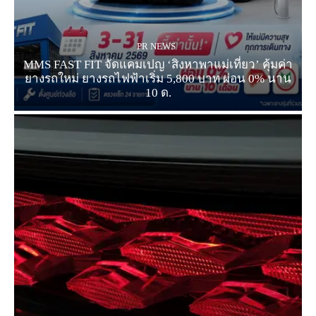
PR NEWS
MMS FAST FIT จัดแคมเปญ ‘สิงหาพาแม่เที่ยว’ คุ้มค่า
ยางรถใหม่ ยางรถไฟฟ้าเริ่ม 5,800 บาท ผ่อน 0% นาน
10 ด.