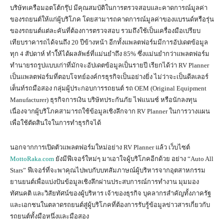
บริษัทเครือมอตโต้กรุ๊ป มีคุณสมบัติในการตรวจสอบและคาดการณ์มูลค่า
ของรถยนต์ให้แก่ผู้บริโภค โดยสามารถคาดการณ์มูลค่าของแบรนด์หรือรุ่น
ของรถยนต์แต่ละคันที่ต้องการตรวจสอบ รวมถึงใช้เป็นเครื่องมือเปรียบ
เทียบราคารถได้จนถึง 20 ปีข้างหน้า อีกทั้งแพลตฟอร์มมีการอัปเดตข้อมูล
ทุก 4 สัปดาห์ ทำใ้ห้ได้ผลลัพธ์ที่แม่นยำถึง 85% ซึ่งแม่นยำกว่าแพลตฟอร์ม
ทำนายรถรูปแบบเก่าที่มักจะอัปเดตข้อมูลเป็นรายปี เรียกได้ว่า RV Planner
เป็นแพลตฟอร์มที่ตอบโจทย์องค์กรธุรกิจเป็นอย่างยิ่ง ไม่ว่าจะเป็นดีลเลอร์
เต็นท์รถมือสอง กลุ่มผู้ประกอบการรถยนต์ รถ OEM (Original Equipment
Manufacturer) ธุรกิจการเงิน บริษัทประกันภัย ไฟแนนซ์ หรือนักลงทุน
เนื่องจากผู้บริโภคสามารถใช้ข้อมูลเชิงลึกจาก RV Planner ในการวางแผน
เพื่อใช้ตัดสินใจในการทำธุรกิจได้
นอกจากการเปิดตัวแพลตฟอร์มใหม่อย่าง RV Planner แล้ว เว็บไซต์
MottoRaka.com
ยังมีฟีเจอร์ใหม่ๆ มาเอาใจผู้บริโภคอีกด้วย อย่าง “Auto All
Stars” ฟีเจอร์ที่จะพาคุณไปพบกับบทสัมภาษณ์ผู้บริหารจากอุตสาหกรรม
ยานยนต์เพื่อแบ่งปันข้อมูลเชิงลึกผ่านประสบการณ์การทำงาน มุมมอง
ทัศนคติ และวิสัยทัศน์ของผู้บริหาร เจ้าของธุรกิจ บุคลากรสำคัญทั้งภาครัฐ
และเอกชนในตลาดรถยนต์สู่ผู้บริโภคที่ต้องการรับรู้ข้อมูลข่าวสารเกี่ยวกับ
รถยนต์ทั้งมือหนึ่งและมือสอง