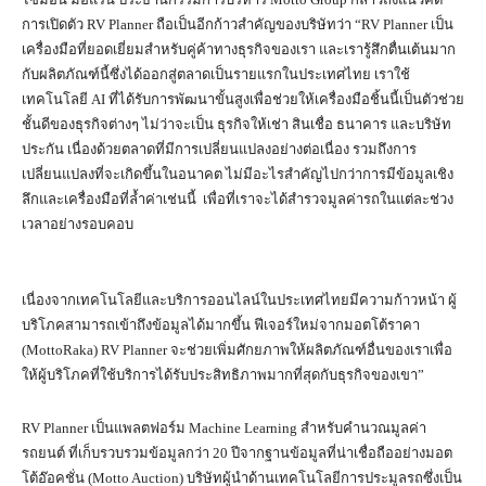
การเปิดตัว RV Planner ถือเป็นอีกก้าวสำคัญของบริษัทว่า “RV Planner เป็น
เครื่องมือที่ยอดเยี่ยมสำหรับคู่ค้าทางธุรกิจของเรา และเรารู้สึกตื่นเต้นมาก
กับผลิตภัณฑ์นี้ซึ่งได้ออกสู่ตลาดเป็นรายแรกในประเทศไทย เราใช้
เทคโนโลยี AI ที่ได้รับการพัฒนาขั้นสูงเพื่อช่วยให้เครื่องมือชิ้นนี้เป็นตัวช่วย
ชั้นดีของธุรกิจต่างๆ ไม่ว่าจะเป็น ธุรกิจให้เช่า สินเชื่อ ธนาคาร และบริษัท
ประกัน เนื่องด้วยตลาดที่มีการเปลี่ยนแปลงอย่างต่อเนื่อง รวมถึงการ
เปลี่ยนแปลงที่จะเกิดขึ้นในอนาคต ไม่มีอะไรสำคัญไปกว่าการมีข้อมูลเชิง
ลึกและเครื่องมือที่ล้ำค่าเช่นนี้ เพื่อที่เราจะได้สำรวจมูลค่ารถในแต่ละช่วง
เวลาอย่างรอบคอบ
เนื่องจากเทคโนโลยีและบริการออนไลน์ในประเทศไทยมีความก้าวหน้า ผู้
บริโภคสามารถเข้าถึงข้อมูลได้มากขึ้น ฟีเจอร์ใหม่จากมอตโต้ราคา
(MottoRaka) RV Planner จะช่วยเพิ่มศักยภาพให้ผลิตภัณฑ์อื่นของเราเพื่อ
ให้ผู้บริโภคที่ใช้บริการได้รับประสิทธิภาพมากที่สุดกับธุรกิจของเขา”
RV Planner เป็นแพลตฟอร์ม Machine Learning สำหรับคำนวณมูลค่า
รถยนต์ ที่เก็บรวบรวมข้อมูลกว่า 20 ปีจากฐานข้อมูลที่น่าเชื่อถืออย่างมอต
โต้อ๊อคชั่น (Motto Auction) บริษัทผู้นําด้านเทคโนโลยีการประมูลรถซึ่งเป็น