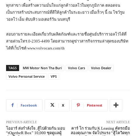
ทุกสาขา เพื่อสร้างความมั่นใจแก่ลูกค้าวอลโว่ในทุกภูมิภาค ตลอดจน
เป็นการสร้างประสบการณ์ที่ดีให้ลูกค้าในระยะยาว เมื่อเร็วๆ นี้ ณ โชว์รูม
วอลโว่ เอ็ม ดับบลิว มอเตอร์วัน นนทบุรี
สอบถามรายละเอียดเกี่ยวกับผลิตภัณฑ์และรายชื่อศูนย์บริการวอลโว่ได้ที่
สายด่วนโทร.0-2305-4499 โดยสามารถดูข่าวสารกิจกรรมล่าสุดของบริษัท
ได้ที่เว็บไซต์ www.volvocars.com/th
TAGS
MW Motor Non Tha Buri
Volvo Cars
Volvo Dealer
Volvo Personal Service
VPS
Facebook
X
Pinterest
PREVIOUS ARTICLE
NEXT ARTICLE
โออาร์ ส่งกำลังใจ..สู้ไปด้วยกัน มอบ
คาร์ โก ร่วมกับ K Leasing คัดรถมือ
“tOgetheR Box” 10,000 ชุดดูแลผู้
สองคุณภาพ จัดโปรแรง “สู้โควิดทุก