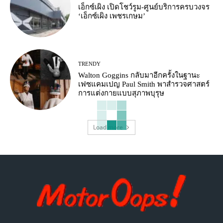
เอ็กซ์เผิง เปิดโชว์รูม-ศูนย์บริการครบวงจร
‘เอ็กซ์เผิง เพชรเกษม’
TRENDY
Walton Goggins กลับมาอีกครั้งในฐานะ
เฟซแคมเปญ Paul Smith พาสำรวจศาสตร์
การแต่งกายแบบสุภาพบุรุษ
Load more