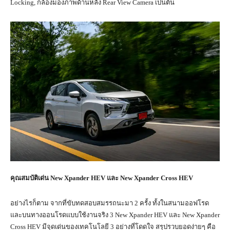
Locking, กล้องมองภาพด้านหลัง Rear View Camera เป็นต้น
คุณสมบัติเด่น
New Xpander HEV และ New Xpander Cross HEV
อย่างไรก็ตาม จากที่ขับทดสอบสมรรถนะมา 2 ครั้ง ทั้งในสนามออฟโรด
และบนทางออนโรดแบบใช้งานจริง 3 New Xpander HEV และ New Xpander
Cross HEV มีจุดเด่นของเทคโนโลยี 3 อย่างที่โดดใจ สรุปรวบยอดง่ายๆ คือ