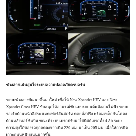
ช่วงล่างแน่นอุ่นใจระบบความปลอดภัยครบครัน
ระบบช่วงล่างพัฒนาขึ้นมาใหม่ เพื่อให้ New Xpander HEV และ New
Xpander Cross HEV ขับสนุกให้อามรณ์ขับแบบรถยนต์พลังงานไฟฟ้า ระบบ
รองรับด้านหน้าอิสระ แมคเฟอร์สันสตรัท คอยล์สปริง พร้อมเหล็กกันโคลง
ด้านหลังทอร์ชันบีม ขณะที่ระบบเบรกปรับมาใช้ดิสก์เบรกทั้ง 4 ล้อ ระยะ
ความสูงใต้ท้องรถถูกลดลงจากเดิม 220 มม. มาเป็น 205 มม. เพื่อให้การยึด
เกาะถนนหนึบแน่นมากขึ้น