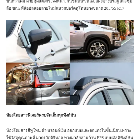
ขึ้นกว่าเดิม ด้วยชุดแต่งกระจังหน้า, กันชนหน้า/หลัง, แผงข้างประตู และซุ้ม
ล้อ ขณะที่ล้ออัลลอยลายใหม่แนวสปอร์ตทูโทนยางขนาด 205/55 R17
ห้องโดยสารฟีเจอร์ครบจัดเต็มทุกฟังก์ชัน
ห้องโดยสารสีทูโทน ดำ-บรอนซ์เงิน ออกแบบและตกแต่งในขั้นเนียบเพราะ
ใช้วัสดุคุณภาพดี มาตรวัดดิจิทอล พวงมาลัยสามก้าน EPS แบบมัลติฟังค์ชัน