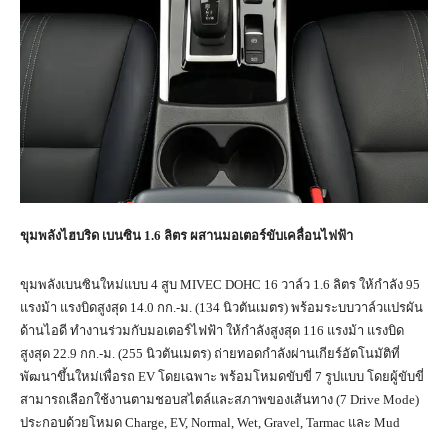
ขุมพลังไฮบริด เบนซิน
1.6 ลิตร ผสานมอเตอร์ขับเคลื่อนไฟฟ้า
ขุมพลังเบนซินใหม่แบบ 4 สูบ MIVEC DOHC 16 วาล์ว 1.6 ลิตร ให้กำลัง 95
แรงม้า แรงบิดสูงสุด 14.0 กก.-ม. (134 นิวตันเมตร) พร้อมระบบวาล์วแปรผัน
ด้านไอดี ทำงานร่วมกับมอเตอร์ไฟฟ้า ให้กำลังสูงสุด 116 แรงม้า แรงบิด
สูงสุด 22.9 กก.-ม. (255 นิวตันเมตร) ถ่ายทอดกำลังผ่านเกียร์อัตโนมัติที่
พัฒนาขึ้นใหม่เพื่อรถ EV โดยเฉพาะ พร้อมโหมดขับขี่ 7 รูปแบบ โดยผู้ขับขี่
สามารถเลือกใช้งานตามชอบสไตล์และสภาพของเส้นทาง (7 Drive Mode)
ประกอบด้วยโหมด Charge, EV, Normal, Wet, Gravel, Tarmac และ Mud