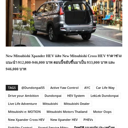
New Mitsubishi Xpander HEV และ New Mitsubishi Cross HEV ราคาช่วง
แนะนำ 912,000-946,000 บาท ตอนนี้ขยับขึ้นมาเป็น 933,000 บาท และ
946,000 บาท
TAGS
@Dundonpai55
Active Yaw Control
AYC
Car Life Way
Drive your Ambition
Dundonpai
HEV System
LekLek Dundonpai
Live Life Adventure
Mitsubishi
Mitsubishi Dealer
Mitsubishi e: MOTION
Mitsubishi Motors Thailand
Motor Oops
New Xpander Cross HEV
New Xpander HEV
PHEVs
Stability Control
Xpand Service Mitsu
มิตซูบิชิ มอเตอร์ส ประเทศไทย