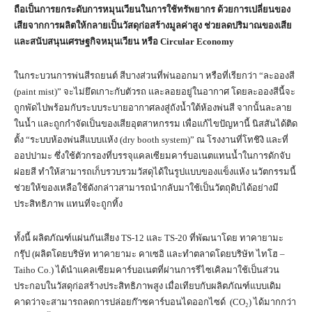
ถือเป็นการยกระดับการหมุนเวียนในการใช้ทรัพยากร ด้วยการเปลี่ยนของ
เสียจากการผลิตให้กลายเป็นวัสดุก่อสร้างมูลค่าสูง ช่วยลดปริมาณของเสีย
และสนับสนุนเศรษฐกิจหมุนเวียน หรือ
Circular Economy
ในกระบวนการพ่นสีรถยนต์ สีบางส่วนที่พ่นออกมา หรือที่เรียกว่า “ละอองสี
(paint mist)” จะไม่ยึดเกาะกับตัวรถ และลอยอยู่ในอากาศ โดยละอองสีนี้จะ
ถูกพัดไปพร้อมกับระบบระบายอากาศลงสู่ถังน้ำใต้ห้องพ่นสี จากนั้นละลาย
ในน้ำ และถูกกำจัดเป็นของเสียอุตสาหกรรม เพื่อแก้ไขปัญหานี้ นิสสันได้ติด
ตั้ง “ระบบห้องพ่นสีแบบแห้ง (dry booth system)” ณ โรงงานที่โทชิงิ และที่
ออปปามะ ซึ่งใช้ตัวกรองที่บรรจุแคลเซียมคาร์บอเนตแทนน้ำในการดักจับ
ฝอยสี ทำให้สามารถเก็บรวบรวมวัสดุได้ในรูปแบบของแข็งแห้ง นวัตกรรมนี้
ช่วยให้ของเหลือใช้ดังกล่าวสามารถนำกลับมาใช้เป็นวัตถุดิบได้อย่างมี
ประสิทธิภาพ แทนที่จะถูกทิ้ง
ทั้งนี้ ผลิตภัณฑ์แผ่นกันเสียง TS-12 และ TS-20 ที่พัฒนาโดย ทาคายามะ
กรุ๊ป (ผลิตโดยบริษัท ทาคายามะ คาเซอิ และทำตลาดโดยบริษัท ไทโฮ –
Taiho Co.) ได้นำแคลเซียมคาร์บอเนตที่ผ่านการรีไซเคิลมาใช้เป็นส่วน
ประกอบในวัสดุก่อสร้างประสิทธิภาพสูง เมื่อเทียบกับผลิตภัณฑ์แบบเดิม
คาดว่าจะสามารถลดการปล่อยก๊าซคาร์บอนไดออกไซด์ (CO₂) ได้มากกว่า