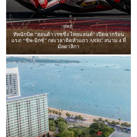
BIKE
ทัพนักบิด “ฮอนด้า เรซซิ่ง ไทยแลนด์” เปิดฉากร้อน
แรง! “ชิพ-มิกซ์” กดเวลาติดหัวแถว ARRC สนาม 4 ที่
มัลดาลิกา