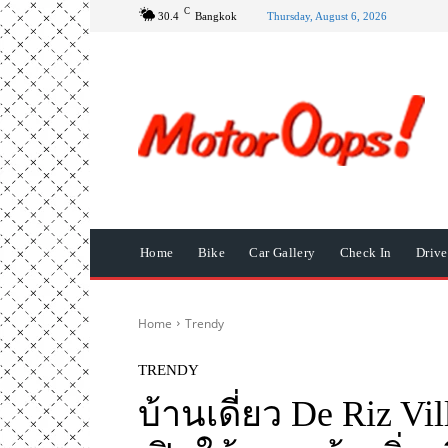
C
30.4
Bangkok
Thursday, August 6, 2026
Home
Bike
Car Gallery
Check In
Driv
Home
Trendy
TRENDY
บ้านเดี่ยว De Riz 