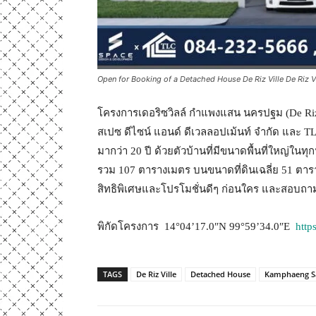
Open for Booking of a Detached House De Riz Ville De Ri
โครงการเดอริซวิลล์ กำแพงแสน นครปฐม (De Riz Vi
สเปซ ดีไซน์ แอนด์ ดีเวลลอปเม้นท์ จำกัด และ 
มากว่า 20 ปี ด้วยตัวบ้านที่มีขนาดพื้นที่ใหญ่ในทุ
รวม 107 ตารางเมตร บนขนาดที่ดินเฉลี่ย 51 ตาราง
สิทธิพิเศษและโปรโมชั่นดีๆ ก่อนใคร และสอบถามรา
พิกัดโครงการ 14°04’17.0″N 99°59’34.0″E
http
TAGS
De Riz Ville
Detached House
Kamphaeng S