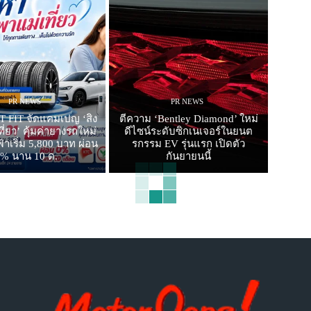
PR NEWS
PR NEWS
 FIT จัดแคมเปญ ‘สิง
ตีความ ‘Bentley Diamond’ ใหม่
ี่ยว’ คุ้มค่ายางรถใหม่
ดีไซน์ระดับซิกเนเจอร์ในยนต
าเริ่ม 5,800 บาท ผ่อน
รกรรม EV รุ่นแรก เปิดตัว
0% นาน 10 ด.
กันยายนนี้