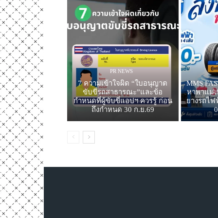
PR NEWS
7 ความเข้าใจผิด “ใบอนุญาต
MMS FAST
ขับขี่รถสาธารณะ”และข้อ
หาพาแม่เท
กำหนดที่ผู้ขับขี่แอปฯ ควรรู้ ก่อน
ยางรถไฟฟ้
ถึงกำหนด 30 ก.ย.69