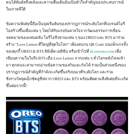
คนได้สัมผัสถึงพลังและความตื่นเต้นอันเป็นหัวใจสำคัญของประสบการณ์
ในเกาหลีใต้
ข้อความพิเศษนี้ถือเป็นจุดเริ่มต้นของปรากฏการณ์ระดับโลกที่แบรนด์โอรี
โอสร้างขึ้นเพื่อแฟน ๆ โดยได้รับแรงบันดาลใจจากวัฒนธรรมการเขียน
จดหมายของแฟนคลับ โอรีโอจึงชวนแฟน ๆ ของ OREO และ BTS มาร่วม
สร้าง “Love Letters ที่ใหญ่ที่สุดในโลก” เพียงสแกน QR Code บนแพ็กเกจจิ้ง
ของคุกกี้ OREO & BTS ลิมิเต็ด เอดิชั่น หรือเข้าไปที่
th.oreosea.com
เพื่อ
เขียนความในใจถึง BTS เมื่อ Love Letters จากแฟน ๆ ทั่วโลกหลั่งไหลเข้า
มา ทุกคนจะสามารถอ่านข้อความของกันและกันได้ ร่วมเป็นส่วนหนึ่งของ
ปรากฏการณ์สำคัญที่กำลังจะเกิดขึ้นจริงบนเวทีระดับโลก และร่วม
ชิงรางวัลสุดเอ็กซ์คลูซีฟจาก OREO และ BTS พร้อมติดตามสิ่งพิเศษที่จะเกิด
ขึ้นต่อจากนี้!