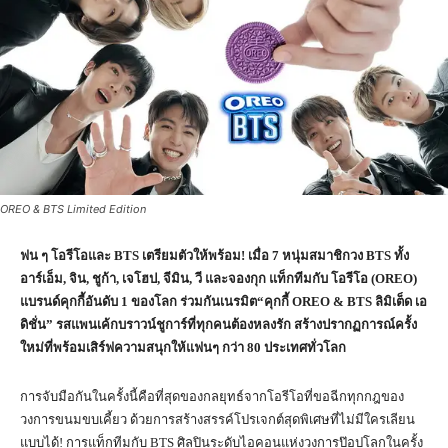
OREO & BTS Limited Edition
ฟน ๆ โอรีโอและ BTS เตรียมตัวให้พร้อม! เมื่อ 7 หนุ่มสมาชิกวง BTS ทั้ง
อาร์เอ็ม, จิน, ชูก้า, เจโฮป, จีมิน, วี และจองกุก แท็กทีมกับ โอรีโอ (OREO)
แบรนด์คุกกี้อันดับ 1 ของโลก ร่วมกันเนรมิต“คุกกี้ OREO & BTS ลิมิเต็ด เอ
ดิชั่น” รสแพนเค้กบราวน์ชูการ์ที่ทุกคนต้องหลงรัก สร้างปรากฏการณ์ครั้ง
ใหม่ที่พร้อมเสิร์ฟความสนุกให้แฟนๆ กว่า 80 ประเทศทั่วโลก
การจับมือกันในครั้งนี้คือที่สุดของกลยุทธ์จากโอรีโอที่ขอฉีกทุกกฎของ
วงการขนมขบเคี้ยว ด้วยการสร้างสรรค์โปรเจกต์สุดพิเศษที่ไม่มีใครเลียน
แบบได้! การแท็กทีมกับ BTS ศิลปินระดับไอคอนแห่งวงการป๊อปโลกในครั้ง