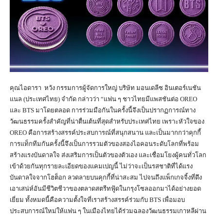
คุณไอดารา หวัง กรรมการผู้จัดการใหญ่ บริษัท มอนเดลีซ อินเตอร์เนชัน
แนล (ประเทศไทย) จำกัด กล่าวว่า “แฟน ๆ ชาวไทยมีแพสชันต่อ OREO
และ BTS มาโดยตลอด การร่วมมือกันในครั้งนี้จึงเป็นปรากฏการณ์ทาง
วัฒนธรรมครั้งสำคัญที่น่าตื่นเต้นที่สุดสำหรับประเทศไทย เพราะหัวใจของ
OREO คือการสร้างสรรค์ประสบการณ์ที่สนุกสนาน และเป็นมากกว่าคุกกี้
การแท็กทีมกันครั้งนี้จึงเป็นการรวมตัวของสองไอคอนระดับโลกที่พร้อม
สร้างแรงบันดาลใจ ส่งเสริมการเป็นตัวของตัวเอง และเชื่อมโยงผู้คนทั่วโลก
เข้าด้วยกันทุกรายละเอียดของแคมเปญนี้ ไม่ว่าจะเป็นรสชาติที่ได้แรง
บันดาลใจจากโฮต็อก ลวดลายบนคุกกี้ที่น่าสะสม ไปจนถึงแพ็กเกจจิ้งที่ดึง
เอาเสน่ห์อันมีชีวิตชีวาของตลาดสตรีทฟู้ดในกรุงโซลออกมาได้อย่างยอด
เยี่ยม ทั้งหมดนี้คือความตั้งใจที่เราสร้างสรรค์ร่วมกับ BTS เพื่อมอบ
ประสบการณ์ใหม่ให้แฟน ๆ ในเมืองไทยได้ร่วมฉลองวัฒนธรรมเกาหลีผ่าน