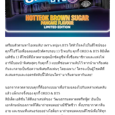
เตรียมตัวตามหาไอเทมลับ! เพราะหนุ่มๆ BTS ใส่หัวใจลงไปในดีไซน์ของ
คุกกี้โอรีโอเพื่อฉลองเดบิวต์ครบรอบ 13 ปี พบกับ คุกกี้ OREO & BTS ลิมิเต็ด
เอดิชั่น 13 ดีไซน์ที่มีลวดลายสุดเอ็กซ์คลูซีฟ ทั้งชื่อสมาชิกวงและแท่งไฟ
อาร์มี่บอมบ์! พิเศษสุดๆ กับคุกกี้ 3 แบบที่ซ่อนความลับไว้ หากนำมาเรียงต่อ
กันจะกลายเป็นข้อความพิเศษถึงแฟนๆ โดยเฉพาะ! ใครจะเป็นผู้โชคดีที่
สะสมครบและถอดรหัสลับนี้ได้ก่อนใคร? มาเริ่มตามหากันเลย!
นอกจากลวดลายบนคุกกี้ที่ออกแบบมาเพื่อร่วมฉลองไปกับเหล่าแฟนคลับ
แล้ว แพ็กเกจจิ้งของ คุกกี้ OREO & BTS
ลิมิเต็ด เอดิชั่น ได้ดึงเอาเสน่ห์ของ ‘วัฒนธรรมตลาดสตรีทฟู้ด’ อันเป็น
เอกลักษณ์ของเกาหลีใต้มาถ่ายทอดอย่างมีชีวิตชีวา ทั้งบรรยากาศ กลิ่น
อาย และขนมที่แสนอร่อยอย่างโฮต็อก มาถ่ายทอดลงบนดีไซน์เพื่อให้ทุก