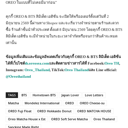
OREO ในแบบที่ไม่เคยมีมาก่อน”
คุกกี้ OREO & BTS ลิมิเต็ด เอดิชั่น จะเปิดให้พรีออเดอร์ตั้งแต่วันที่ 2
มิถุนายน 2569 นี้ผ่านทาง Shopee และจะเริ่มวางจำหน่ายตามร้านสะดวก
ซื้อ ร้านค้าชั้นนำทั่วประเทศ ตั้งแต่ 8 มิถุนายน 2569 โดยคุกกี้ OREO & BTS
ลิมิเต็ด เอดิชั่น จะมีจำหน่ายในระยะเวลาจำกัดหรือจนกว่าสินค้าจะหมด
เท่านั้น
ข้อมูลเพิ่มเติมและข้อมูลอัพเดตเกี่ยวกับคุกกี้ OREO & BTS ลิมิเต็ด เอดิชั่น
ได้ที่เว็บไซต์
th.oreosea.com
และติดตามข่าวสารได้ที่ Facebook:
Oreo TH
,
Instagram:
Oreo_Thailand
, TikTok:
Oreo Thailand
และ Line official:
@Oreothailand
TAGS
BTS
Hometown BTS
Japan Lover
Love Letters
Matcha
Mondelez International
OREO
OREO Cheese-su
OREO Fuji Float
OREO Hokkaido Donut
OREO MATCHA HOUSE
Oreo Matcha House x Est
OREO Soft Serve Matcha
Oreo Thailand
Sancking Made Right