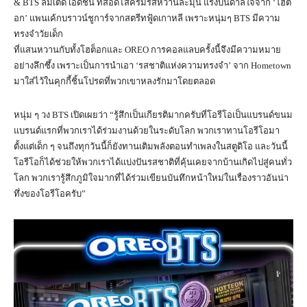
& BTS ลิมิเต็ด เอดิชั่น ที่สอดไส้ครีมรสหวานละมุน แรงบันดาลใจจาก ‘โฮต็
อก’ แพนเค้กบราวน์ชูการ์จากสตรีทฟู้ดเกาหลี เพราะหนุ่มๆ BTS มีความ
ทรงจำวัยเด็ก
ที่แสนหวานกับทั้งโฮต็อกและ OREO การคอลแลบครั้งนี้จึงมีความหมาย
อย่างลึกซึ้ง เพราะเป็นการนำเอา ‘รสชาติแห่งความทรงจำ’ จาก Hometown
มาใส่ไว้ในคุกกี้ชิ้นโปรดที่พวกเขาหลงรักมาโดยตลอด
หนุ่ม ๆ วง BTS เปิดเผยว่า “รู้สึกเป็นเกียรติมากครับที่โอรีโอเป็นแบรนด์ขนม
แบรนด์แรกที่พวกเราได้ร่วมงานด้วยในระดับโลก พวกเราทานโอรีโอมา
ตั้งแต่เด็ก ๆ จนถึงทุกวันนี้ก็ยังทานเติมพลังตอนทำเพลงในสตูดิโอ และวันนี้
โอรีโอก็ได้ช่วยให้พวกเราได้แบ่งปันรสชาติที่คุ้นเคยจากบ้านเกิดไปสู่คนทั่ว
โลก พวกเรารู้สึกภูมิใจมากที่ได้ร่วมเขียนบันทึกหน้าใหม่ในเรื่องราวอันน่า
ทึ่งของโอรีโอครับ”