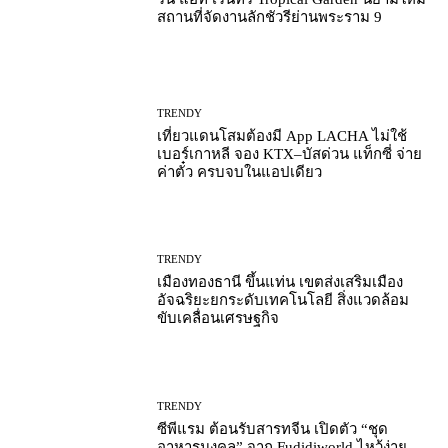
สถานที่จัดงานลักชัวรีย่านพระราม 9
TRENDY
เที่ยวแดนโสมต้องมี App LACHA ไม่ใช้
เบอร์เกาหลี จอง KTX–บัสด่วน แท็กซี่ จ่าย
ค่าตั๋ว ครบจบในแอปเดียว
TRENDY
เมืองทองธานี ขึ้นแท่น เขตส่งเสริมเมือง
อัจฉริยะยกระดับเทคโนโลยี สิ่งแวดล้อม
ขับเคลื่อนเศรษฐกิจ
TRENDY
ซีพีแรม ต้อนรับสารทจีน เปิดตัว “ชุด
อาหารมงคล” จาก Fudidiworld ไหว้ง่าย