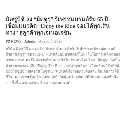
มิตซูบิชิ ส่ง “มิตซูรุ” รีเฟรชแบรนด์รับ 65 ปี
เชื่อมแนวคิด “Enjoy the Ride จอยได้ทุกเส้น
ทาง” สู่ลูกค้าทุกเจเนอเรชัน
PR NEWS
Admin
-
August 6, 2026
บริษัท มิตซูบิชิ มอเตอร์ส (ประเทศไทย) จำกัด รีเฟรชภาพลักษณ์แบรนด์
ด้วย “มิตซูรุ” (MITSURU) แบรนด์แอมบาสเดอร์ใหม่! ในโอกาสเฉลิมฉลอง
การครบรอบ 65 ปีแห่งการดำเนินธุรกิจในประเทศไทยโดย “มิตซูรุ” ถือเป็น
ตัวแทนของแนวคิด “Enjoy The Ride จอยได้ทุกเส้นทาง” สะท้อนวิสัยทัศน์
ของมิตซูบิชิ มอเตอร์ส ในฐานะ “แบรนด์ที่ช่วยยกระดับและเติมเต็มการใช้
ชีวิต” ผ่านการเชื่อมโยงแบรนด์เข้ากับผู้คนในรูปแบบที่ทันสมัยและเข้าถึง
ง่ายยิ่งขึ้น พร้อมส่งต่อเรื่องราวของแบรนด์...