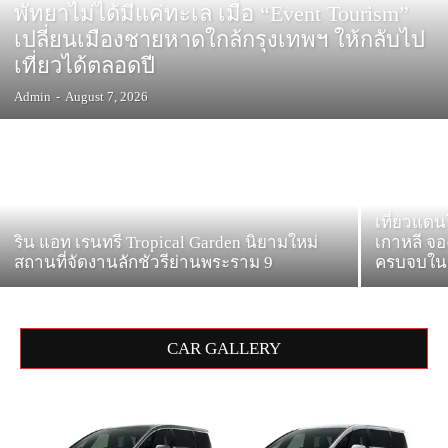
พัทยาไม่ได้มีแค่ทะเล เมื่อ “Event Tourism”
เปลี่ยนเมืองชายหาดใกล้กรุงเทพฯ ให้กลับไป
เที่ยวได้ตลอดปี
Admin
-
August 7, 2026
เที่ยวแดน
ริน แอท เรนทรี Tropical Garden นิยามใหม่
เกาหลี จอง
สถานที่จัดงานลักชัวรีย่านพระราม 9
ครบจบใน
CAR GALLERY