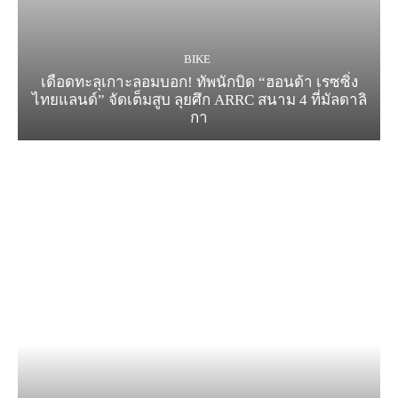
BIKE
เดือดทะลุเกาะลอมบอก! ทัพนักบิด “ฮอนด้า เรซซิ่ง
ไทยแลนด์” จัดเต็มสูบ ลุยศึก ARRC สนาม 4 ที่มัลดาลิ
กา