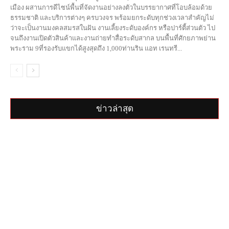
เมือง ผสานการดีไซน์พื้นที่จัดงานอย่างลงตัวในบรรยากาศที่โอบล้อมด้วย
ธรรมชาติ และบริการต่างๆ ครบวงจร พร้อมยกระดับทุกช่วงเวลาสำคัญไม่
ว่าจะเป็นงานมงคลสมรสในฝัน งานเลี้ยงระดับองค์กร หรือปาร์ตี้ส่วนตัว ไป
จนถึงงานเปิดตัวสินค้าและงานถ่ายทำสื่อระดับสากล บนพื้นที่ศักยภาพย่าน
พระราม 9ที่รองรับแขกได้สูงสุดถึง 1,000ท่านริน แอท เรนทรี...
ข่าวล่าสุด