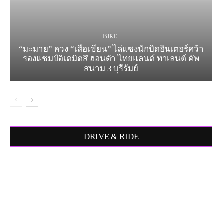
BIKE
“มะมาย” ควง “เสือเขียน” ไล่แซงนักบิดอินเตอร์คว้า
รองแชมป์อิเดมิตสึ ฮอนด้า ไทยแลนด์ ทาเลนต์ คัพ
สนาม 3 บุรีรัมย์
DRIVE & RIDE