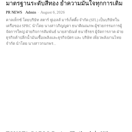
มาตรฐานระดับสีทอง ย้ำความมั่นใจทุกการเติม
PR NEWS
Admin
-
August 6, 2026
คาลเท็กซ์ โดยบริษัท สตาร์ ฟูเอลส์ มาร์เก็ตติ้ง จำกัด (SFL) เป็นบริษัทใน
เครือของ SPRC นำโดย นางสาวภิญญดา ธนาติณณภพ ผู้ช่วยกรรมการผู้
จัดการใหญ่ ฝ่ายกิจการสัมพันธ์ นายสายัณห์ ธนาธีรธร ผู้จัดการภาค ฝ่าย
ธุรกิจค้าปลีกน้ำมันเชื้อเพลิงและธุรกิจบัตร และ บริษัท เพียวพลังงานไทย
จำกัด นำโดย นางสาวกนกพร...